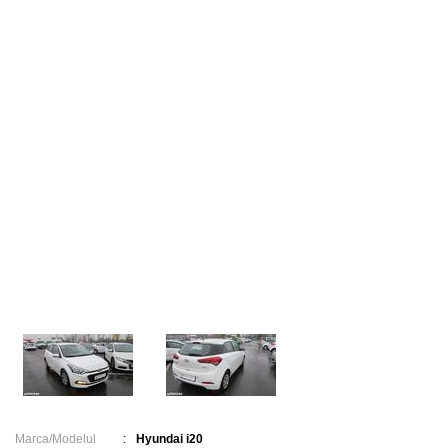
Marca/Modelul
:
Hyundai i20