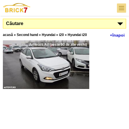
Căutare
acasă
»
Second hand
»
Hyundai
»
i20
»
Hyundai i20
«înapoi
Arhivării Ad (peste 90 de zile vechi)