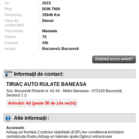
An
:
2015
Preţ
:
RON 7900
Kilometraj
:
35646 Km
Tipul de
:
Diesel
combustibil
Transmisie
:
Manuala
Putere
:
75
Culoare
:
Alb
locaţie
:
Bucuresti, Bucuresti
Informaţii de contact:
TIRIAC AUTO RULATE BANEASA
Sos. Bucuresti-Ploiesti nr. 42-44 - Metro Baneasa - 075100 Bucuresti,
Sectorul 1 ()
Arhivării Ad (peste 90 de zile vechi)
Alte informaţii :
Accesorii:
Airbag-uri frontale,Controlul stabilitatii (ESP),Aer conditionat,Inchidere
centralizata,Radio,Airbag-uri laterale spate,Oglinzi retrovizoare