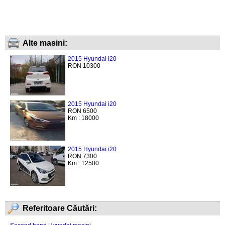
Alte masini:
2015 Hyundai i20
RON 10300
2015 Hyundai i20
RON 6500
Km : 18000
2015 Hyundai i20
RON 7300
Km : 12500
Referitoare Căutări: