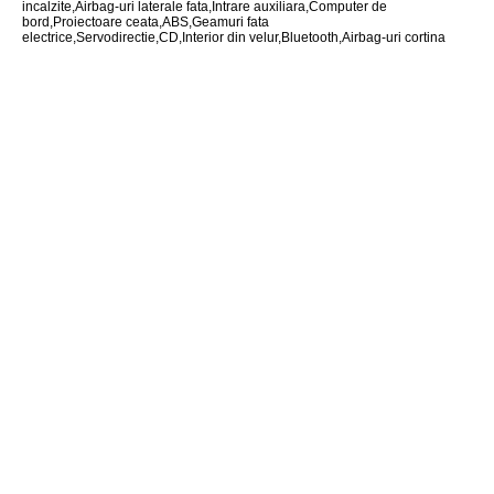
incalzite,Airbag-uri laterale fata,Intrare auxiliara,Computer de
bord,Proiectoare ceata,ABS,Geamuri fata
electrice,Servodirectie,CD,Interior din velur,Bluetooth,Airbag-uri cortina