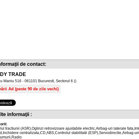
nformaţii de contact:
DY TRADE
liu Maniu 516 - 061101 Bucuresti, Sectorul 6 ()
ării Ad (peste 90 de zile vechi)
lte informaţii :
rii:
ul tractiunii (ASR),Oglinzi retrovizoare ajustabile electric,Airbag-uri laterale fata,I
d,Inchidere centralizata,CD,ABS,Controlul stabilitatii (ESP),Servodirectie,Airbag-uri
fumurii,Radio