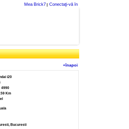
Mea Brick7
Conectaţi-vă în
|
«înapoi
dai i20
4
 4990
159 Km
el
uala
resti, Bucuresti