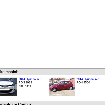
lte masini:
2014 Hyundai i20
2014 Hyundai i20
RON 8928
RON 8500
Km : 4545
eferitoare Căutări: