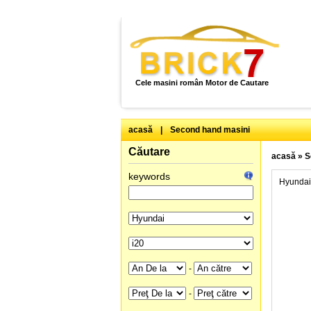
Cele masini român Motor de Cautare
acasă
|
Second hand masini
Căutare
acasă
»
S
keywords
Hyundai
-
-