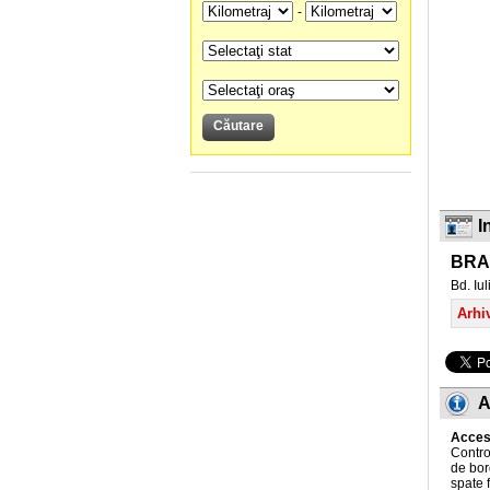
-
I
BRA
Bd. Iu
Arhiv
A
Acceso
Control
de bor
spate 