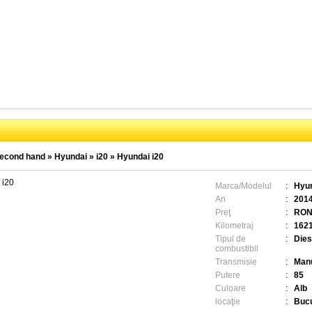
econd hand
»
Hyundai
»
i20
»
Hyundai i20
 i20
Marca/Modelul
:
Hyun
An
:
201
Preţ
:
RON
Kilometraj
:
162
Tipul de
:
Dies
combustibil
Transmisie
:
Man
Putere
:
85
Culoare
:
Alb
locaţie
:
Bucu