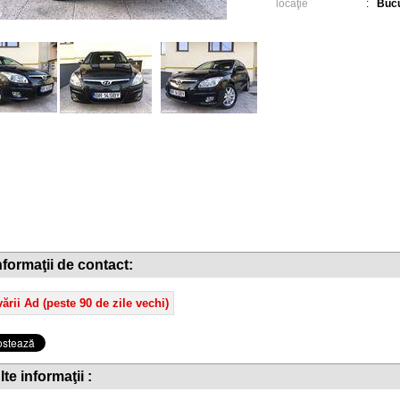
locaţie
:
Bucu
nformaţii de contact:
ării Ad (peste 90 de zile vechi)
lte informaţii :