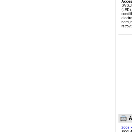
Acceso
DVD,Ja
(LED),
conditi
electr
bord,I
retrovi
A
2008 H
RON 4