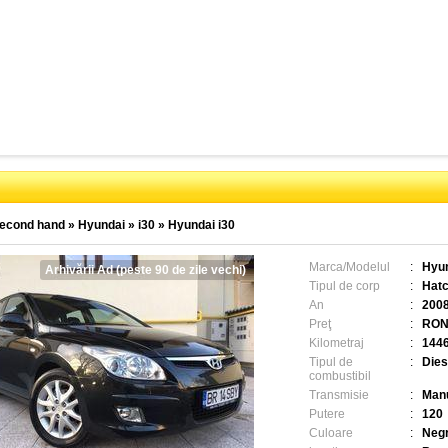
econd hand
»
Hyundai
»
i30
»
Hyundai i30
Marca/Modelul
:
Hyun
Arhivării Ad (peste 90 de zile vechi)
Tipul de corp
:
Hat
An
:
200
Preţ
:
RON
Kilometraj
:
144
Tipul de
:
Dies
combustibil
Transmisie
:
Man
Putere
:
120
Culoare
:
Neg