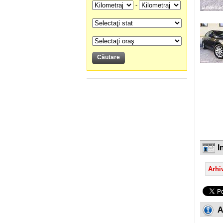
-
I
Arhiv
A