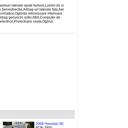
Geamuri laterale spate fumurii,Lumini de zi
Servodirectie,Airbag-uri laterale fata,Aer
ocromatice,Oglinda retrovizoare interioara
e,Airbag genunchi sofer,ABS,Computer de
electrice,Proiectoare ceata,Oglinzi
2008 Hyundai i30
RON 3800