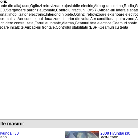
rii:
nte din aliaj usor,Oglinzi retrovizoare ajustabile electric,Airbag-uri cortina,Radio,
CD,Stergatoare parbriz automate,Controlul tractiunii (ASR),Airbag-uri laterale spate,
onat,Imobilizator electronic,Interior din piele,Oglinzi retrovizoare exterioare electr
ocromatica,Aer conditionat doua zone,Interior din velur,Aer conditionat patru zon
nchidere centralizata,Faruri automate,Alarma,Geamuri fata electrice,Geamuri spate 
zoare incalzite,Airbag-uri frontale,Controlul stabilitatii (ESP),Geamuri cu tenta
lte masini:
yundai i30
2008 Hyundai i30
990
RON 2500