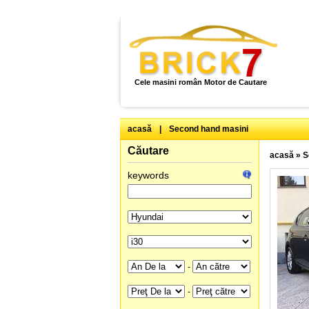
Cele masini român Motor de Cautare
acasă
|
Second hand masini
Căutare
acasă
»
S
keywords
-
-