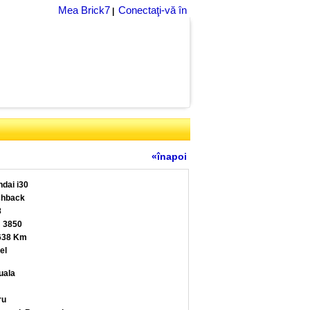
Mea Brick7
Conectaţi-vă în
|
«înapoi
dai i30
chback
8
 3850
638 Km
el
uala
ru