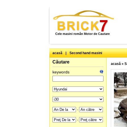
Cele masini român Motor de Cautare
acasă
|
Second hand masini
Căutare
acasă
»
S
keywords
-
-