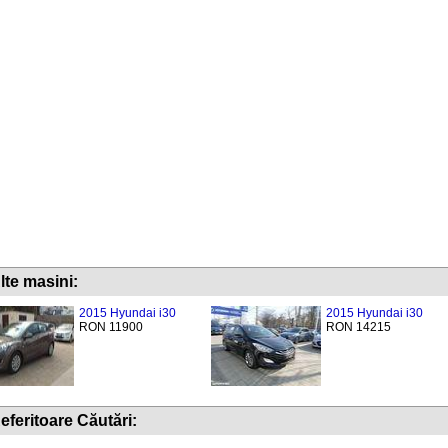
lte masini:
2015 Hyundai i30
2015 Hyundai i30
RON 11900
RON 14215
eferitoare Căutări: