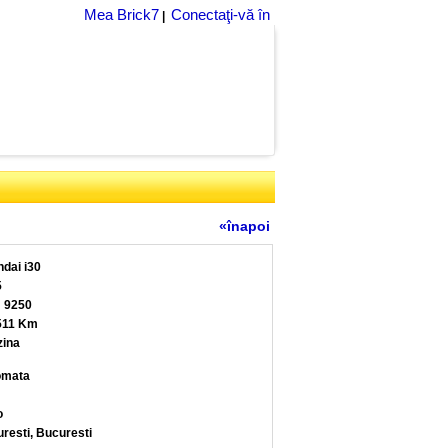
Mea Brick7
Conectaţi-vă în
|
«înapoi
dai i30
5
 9250
511 Km
ina
omata
o
resti, Bucuresti