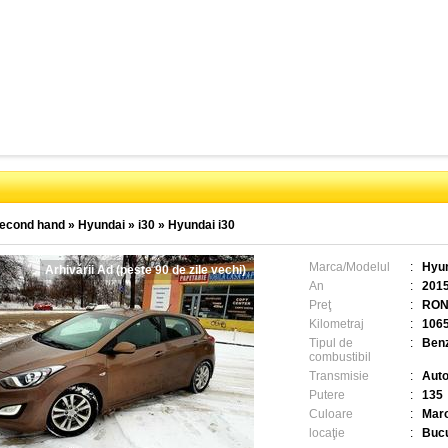
econd hand
»
Hyundai
»
i30
»
Hyundai i30
Marca/Modelul
:
Hyun
Arhivării Ad (peste 90 de zile vechi)
An
:
201
Preţ
:
RON
Kilometraj
:
106
Tipul de
:
Benz
combustibil
Transmisie
:
Aut
Putere
:
135
Culoare
:
Mar
locaţie
:
Bucu