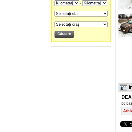
-
I
DEA
bd bas
Arhiv