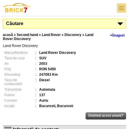
Căutare
acasă
»
Second hand
»
Land Rover
»
Discovery
»
Land
«înapoi
Rover Discovery
Land Rover Discovery
Marca/Modelul
:
Land Rover Discovery
Tipul de corp
:
SUV
An
:
2003
Preţ
:
RON 5490
Kilometraj
:
247083 Km
Tipul de
:
Diesel
combustibil
Transmisie
:
Automata
Putere
:
137
Culoare
:
Auriu
locaţie
:
Bucuresti, Bucuresti