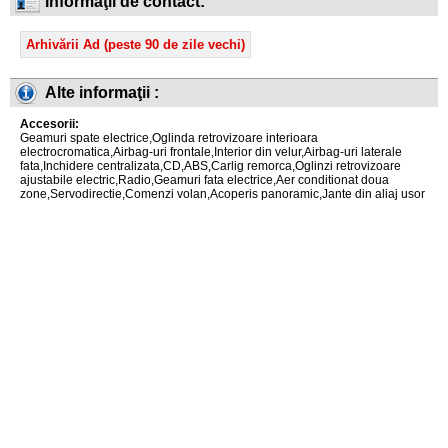
Informaţii de contact:
Arhivării Ad (peste 90 de zile vechi)
Alte informaţii :
Accesorii:
Geamuri spate electrice,Oglinda retrovizoare interioara
electrocromatica,Airbag-uri frontale,Interior din velur,Airbag-uri laterale
fata,Inchidere centralizata,CD,ABS,Carlig remorca,Oglinzi retrovizoare
ajustabile electric,Radio,Geamuri fata electrice,Aer conditionat doua
zone,Servodirectie,Comenzi volan,Acoperis panoramic,Jante din aliaj usor