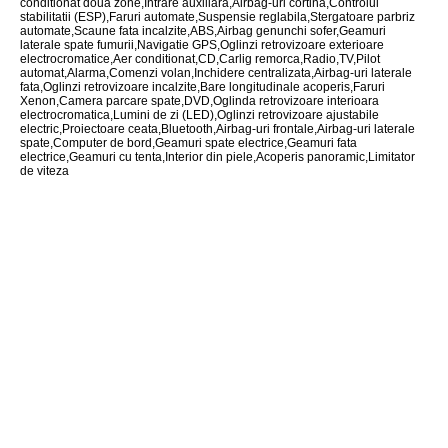
conditionat doua zone,Intrare auxiliara,Airbag-uri cortina,Controlul
stabilitatii (ESP),Faruri automate,Suspensie reglabila,Stergatoare parbriz
automate,Scaune fata incalzite,ABS,Airbag genunchi sofer,Geamuri
laterale spate fumurii,Navigatie GPS,Oglinzi retrovizoare exterioare
electrocromatice,Aer conditionat,CD,Carlig remorca,Radio,TV,Pilot
automat,Alarma,Comenzi volan,Inchidere centralizata,Airbag-uri laterale
fata,Oglinzi retrovizoare incalzite,Bare longitudinale acoperis,Faruri
Xenon,Camera parcare spate,DVD,Oglinda retrovizoare interioara
electrocromatica,Lumini de zi (LED),Oglinzi retrovizoare ajustabile
electric,Proiectoare ceata,Bluetooth,Airbag-uri frontale,Airbag-uri laterale
spate,Computer de bord,Geamuri spate electrice,Geamuri fata
electrice,Geamuri cu tenta,Interior din piele,Acoperis panoramic,Limitator
de viteza