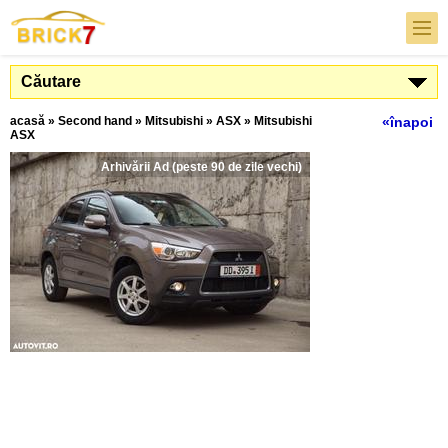
Căutare
acasă
»
Second hand
»
Mitsubishi
»
ASX
»
Mitsubishi
«înapoi
ASX
Arhivării Ad (peste 90 de zile vechi)