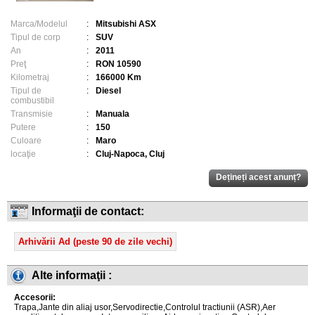
Marca/Modelul
:
Mitsubishi ASX
Tipul de corp
:
SUV
An
:
2011
Preţ
:
RON 10590
Kilometraj
:
166000 Km
Tipul de
:
Diesel
combustibil
Transmisie
:
Manuala
Putere
:
150
Culoare
:
Maro
locaţie
:
Cluj-Napoca, Cluj
Informaţii de contact:
Arhivării Ad (peste 90 de zile vechi)
Alte informaţii :
Accesorii:
Trapa,Jante din aliaj usor,Servodirectie,Controlul tractiunii (ASR),Aer