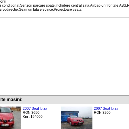
rii:
 conditionat,Senzori parcare spate,Inchidere centralizata,Airbag-uri frontale,ABS,R
ervodirectie,Geamuri fata electrice,Proiectoare ceata
lte masini:
2007 Seat Ibiza
2007 Seat Ibiza
RON 3650
RON 3200
Km : 194000