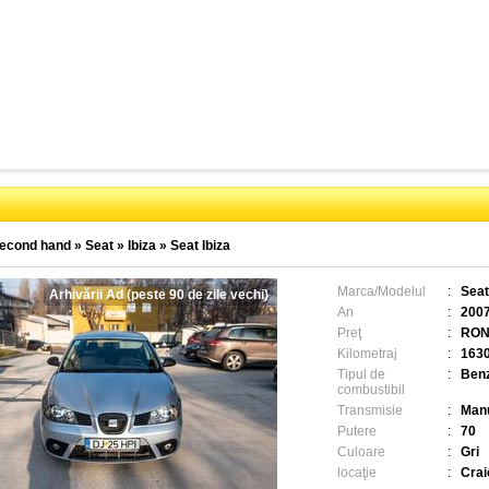
econd hand
»
Seat
»
Ibiza
»
Seat Ibiza
Marca/Modelul
:
Seat
Arhivării Ad (peste 90 de zile vechi)
An
:
200
Preţ
:
RON
Kilometraj
:
163
Tipul de
:
Benz
combustibil
Transmisie
:
Man
Putere
:
70
Culoare
:
Gri
locaţie
:
Crai