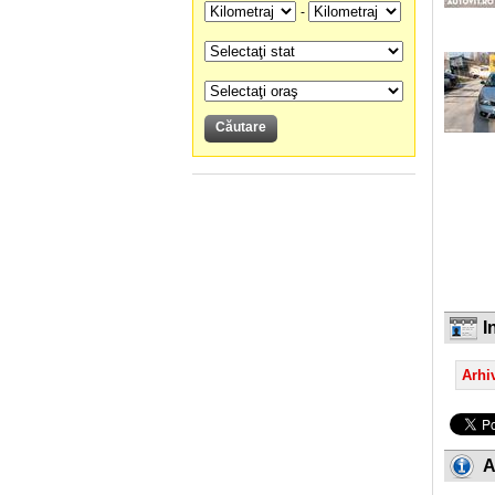
-
I
Arhiv
A