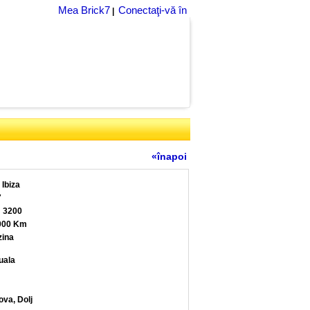
Mea Brick7
Conectaţi-vă în
|
«înapoi
 Ibiza
7
 3200
000 Km
ina
uala
ova, Dolj