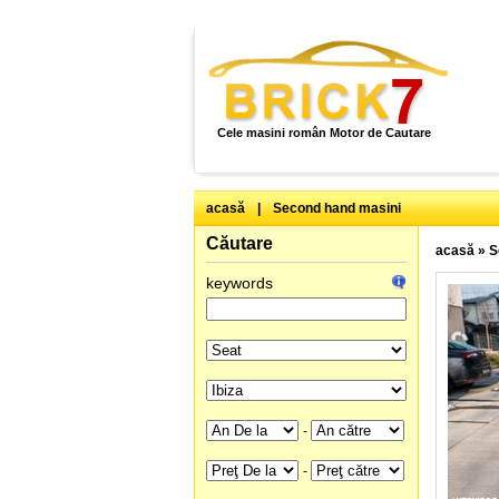
Cele masini român Motor de Cautare
acasă
|
Second hand masini
Căutare
acasă
»
S
keywords
-
-