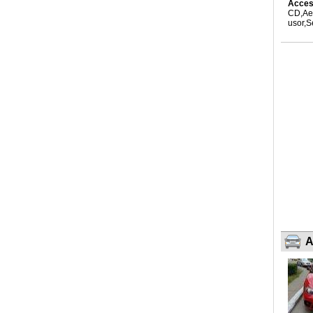
Acceso
CD,Aer
usor,S
A