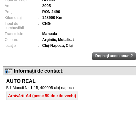
Tipul de corp
:
Berlina
An
:
2005
Preţ
:
RON 2490
Kilometraj
:
148900 Km
Tipul de
:
CNG
combustibil
Transmisie
:
Manuala
Culoare
:
Argintiu, Metalizat
locaţie
:
Cluj-Napoca, Cluj
Informaţii de contact:
AUTO REAL
Bd. Muncii Nr. 1-15, 400095 cluj-napoca
Arhivării Ad (peste 90 de zile vechi)