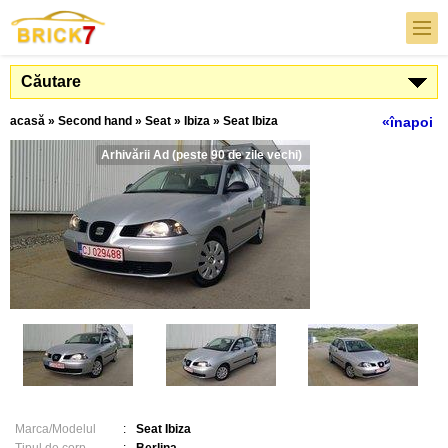
Căutare
acasă
»
Second hand
»
Seat
»
Ibiza
»
Seat Ibiza
«înapoi
Arhivării Ad (peste 90 de zile vechi)
Marca/Modelul
:
Seat Ibiza