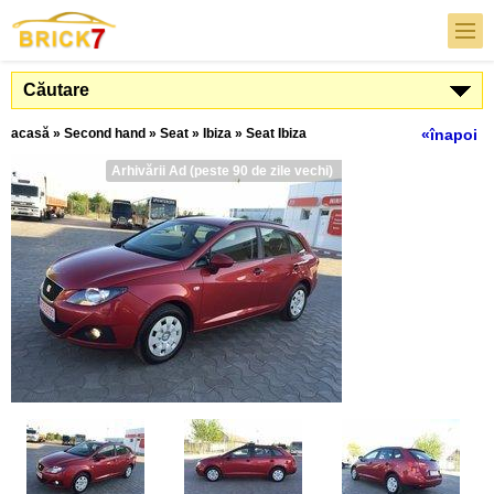
Căutare
acasă
»
Second hand
»
Seat
»
Ibiza
»
Seat Ibiza
«înapoi
Arhivării Ad (peste 90 de zile vechi)