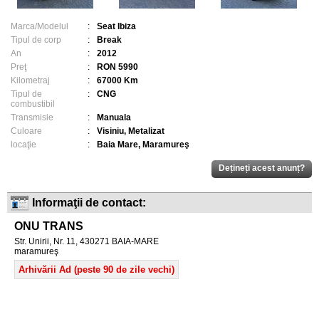
Marca/Modelul
:
Seat Ibiza
Tipul de corp
:
Break
An
:
2012
Preţ
:
RON 5990
Kilometraj
:
67000 Km
Tipul de
:
CNG
combustibil
Transmisie
:
Manuala
Culoare
:
Visiniu, Metalizat
locaţie
:
Baia Mare, Maramureş
Informaţii de contact:
ONU TRANS
Str. Unirii, Nr. 11, 430271 BAIA-MARE
maramureş
Arhivării Ad (peste 90 de zile vechi)