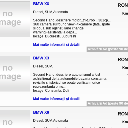
BMW X6
RON
Diesel, SUV, Automata
Km 
Second Hand, descriere motor...tri-turbo ...381cp...
360 camera surround view=4xcamere (fata, spate
si doua sub oglinzi) lane change
warning=asistenta la depa...
locaţie: Bucuresti, Bucuresti
Mai multe informaţii şi detalii
Arhivării Ad (peste 90 de 
BMW X3
RON
Diesel, SUV,
Km 
Second Hand, descriere autoturismul a fost
achizitionat de la automobile bavaria constanta,
reviziile si istoricul se poate verifica in orice
reprezentanta bmw....
locaţie: Constanta, Dolj
Mai multe informaţii şi detalii
Arhivării Ad (peste 90 de 
BMW X6
RON
Diesel, SUV, Automata
Km 