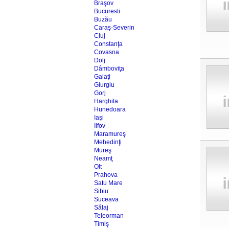
Braşov
Bucuresti
Buzău
Caraş-Severin
Cluj
Constanţa
Covasna
Dolj
Dâmboviţa
Galaţi
Giurgiu
Gorj
Harghita
Hunedoara
Iaşi
Ilfov
Maramureş
Mehedinţi
Mureş
Neamţ
Olt
Prahova
Satu Mare
Sibiu
Suceava
Sălaj
Teleorman
Timiş