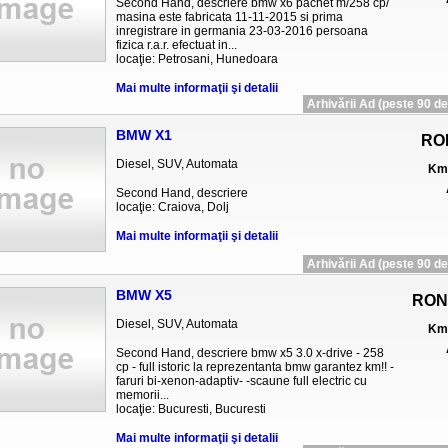
Second Hand, descriere bmw x6 pachet m/258 cp/
masina este fabricata 11-11-2015 si prima
inregistrare in germania 23-03-2016 persoana
fizica r.a.r. efectuat in...
locaţie: Petrosani, Hunedoara
Mai multe informaţii şi detalii
Arhivării Ad (peste 90 de 
BMW X1
RO
Diesel, SUV, Automata
Km 
Second Hand, descriere
locaţie: Craiova, Dolj
Mai multe informaţii şi detalii
Arhivării Ad (peste 90 de 
BMW X5
RON
Diesel, SUV, Automata
Km 
Second Hand, descriere bmw x5 3.0 x-drive - 258
cp - full istoric la reprezentanta bmw garantez km!! -
faruri bi-xenon-adaptiv- -scaune full electric cu
memorii...
locaţie: Bucuresti, Bucuresti
Mai multe informaţii şi detalii