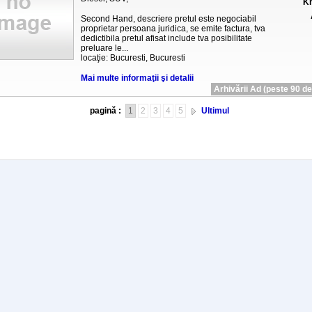
Km
Second Hand, descriere pretul este negociabil
proprietar persoana juridica, se emite factura, tva
dedictibila pretul afisat include tva posibilitate
preluare le...
locaţie: Bucuresti, Bucuresti
Mai multe informaţii şi detalii
Arhivării Ad (peste 90 de 
pagină :
1
2
3
4
5
Ultimul