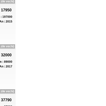
zile vechi)
 17950
: 197000
An : 2015
zile vechi)
 32000
 : 89000
An : 2017
zile vechi)
 37790