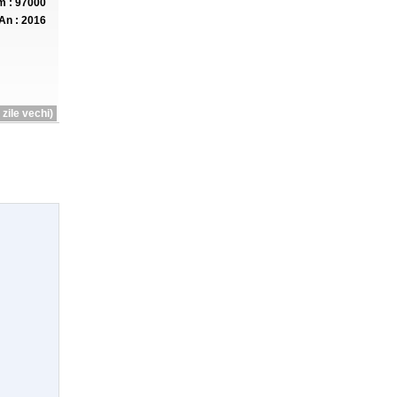
 : 97000
An : 2016
zile vechi)