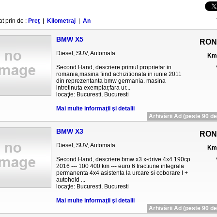
at prin de :
Preţ
|
Kilometraj
|
An
BMW X5
RON
Diesel, SUV, Automata
Km 
Second Hand, descriere primul proprietar in
romania,masina fiind achizitionata in iunie 2011
din reprezentanta bmw germania. masina
intretinuta exemplar,fara ur...
locaţie: Bucuresti, Bucuresti
Mai multe informaţii şi detalii
Arhivării Ad (peste 90 de 
BMW X3
RON
Diesel, SUV, Automata
Km 
Second Hand, descriere bmw x3 x-drive 4x4 190cp
2016 --- 100 400 km --- euro 6 tractiune integrala
permanenta 4x4 asistenta la urcare si coborare ! +
autohold ...
locaţie: Bucuresti, Bucuresti
Mai multe informaţii şi detalii
Arhivării Ad (peste 90 de 