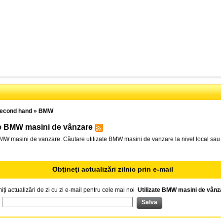
econd hand
»
BMW
te BMW masini de vânzare
BMW masini de vanzare. Căutare utilizate BMW masini de vanzare la nivel local sau
Obţineţi actualizări zilnic prin e-mail
iţi actualizări de zi cu zi e-mail pentru cele mai noi
Utilizate BMW masini de vânz
: