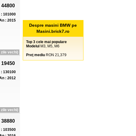
 44800
: 101000
An : 2015
Despre masini BMW pe
Masini.brick7.ro
Top 3 cele mai populare
Modelul
M3, M5, M6
zile vechi)
Preţ mediu
RON 21,379
 19450
: 130100
An : 2012
zile vechi)
 38880
: 103500
An : 2016