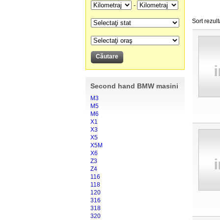
-
Sort rezult
Second hand BMW masini
M3
M5
M6
X1
X3
X5
X5M
X6
Z3
Z4
116
118
120
316
318
320