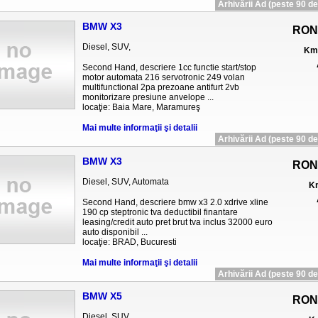
Arhivării Ad (peste 90 de 
BMW X3
RON
Diesel, SUV,
Km 
Second Hand, descriere 1cc functie start/stop
motor automata 216 servotronic 249 volan
multifunctional 2pa prezoane antifurt 2vb
monitorizare presiune anvelope ...
locaţie: Baia Mare, Maramureş
Mai multe informaţii şi detalii
Arhivării Ad (peste 90 de 
BMW X3
RON
Diesel, SUV, Automata
Km
Second Hand, descriere bmw x3 2.0 xdrive xline
190 cp steptronic tva deductibil finantare
leasing/credit auto pret brut tva inclus 32000 euro
auto disponibil ...
locaţie: BRAD, Bucuresti
Mai multe informaţii şi detalii
Arhivării Ad (peste 90 de 
BMW X5
RON
Diesel, SUV,