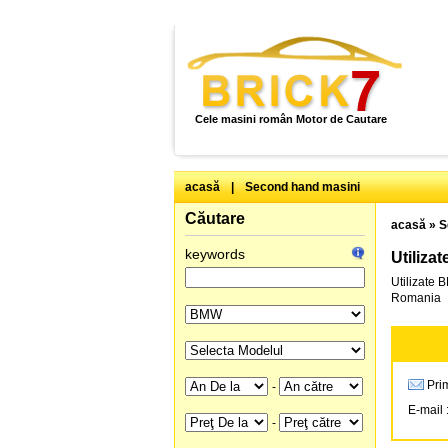
Cele masini român Motor de Cautare
acasă
|
Second hand masini
Căutare
acasă
»
S
keywords
Utiliza
Utilizate 
Romania
Prim
-
E-mail 
-