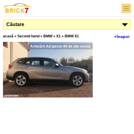
Căutare
acasă
»
Second hand
»
BMW
»
X1
»
BMW X1
«înapoi
Arhivării Ad (peste 90 de zile vechi)