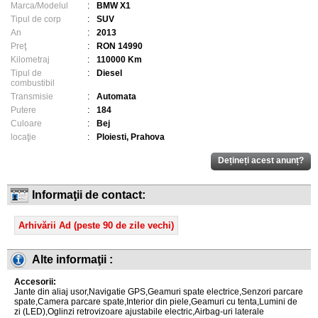
Marca/Modelul
:
BMW X1
Tipul de corp
:
SUV
An
:
2013
Preţ
:
RON 14990
Kilometraj
:
110000 Km
Tipul de
:
Diesel
combustibil
Transmisie
:
Automata
Putere
:
184
Culoare
:
Bej
locaţie
:
Ploiesti, Prahova
Informaţii de contact:
Arhivării Ad (peste 90 de zile vechi)
Alte informaţii :
Accesorii:
Jante din aliaj usor,Navigatie GPS,Geamuri spate electrice,Senzori parcare
spate,Camera parcare spate,Interior din piele,Geamuri cu tenta,Lumini de
zi (LED),Oglinzi retrovizoare ajustabile electric,Airbag-uri laterale