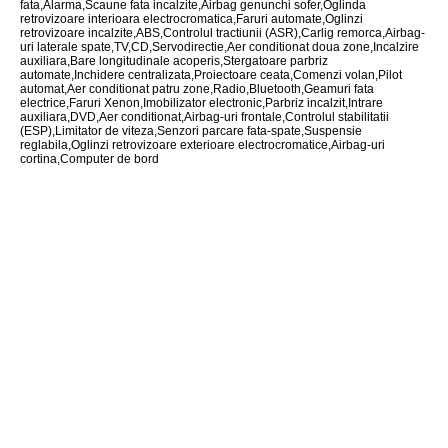
fata,Alarma,Scaune fata incalzite,Airbag genunchi sofer,Oglinda
retrovizoare interioara electrocromatica,Faruri automate,Oglinzi
retrovizoare incalzite,ABS,Controlul tractiunii (ASR),Carlig remorca,Airbag-
uri laterale spate,TV,CD,Servodirectie,Aer conditionat doua zone,Incalzire
auxiliara,Bare longitudinale acoperis,Stergatoare parbriz
automate,Inchidere centralizata,Proiectoare ceata,Comenzi volan,Pilot
automat,Aer conditionat patru zone,Radio,Bluetooth,Geamuri fata
electrice,Faruri Xenon,Imobilizator electronic,Parbriz incalzit,Intrare
auxiliara,DVD,Aer conditionat,Airbag-uri frontale,Controlul stabilitatii
(ESP),Limitator de viteza,Senzori parcare fata-spate,Suspensie
reglabila,Oglinzi retrovizoare exterioare electrocromatice,Airbag-uri
cortina,Computer de bord