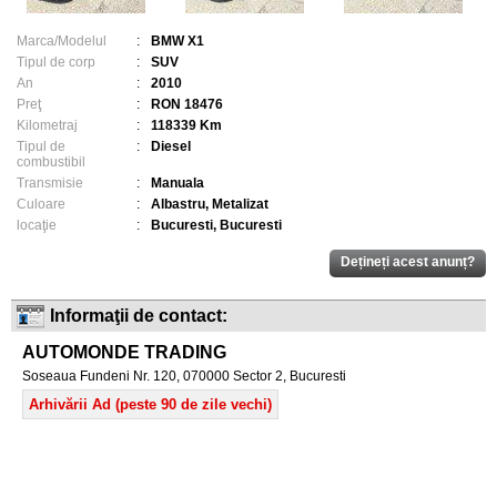
Marca/Modelul
:
BMW X1
Tipul de corp
:
SUV
An
:
2010
Preţ
:
RON 18476
Kilometraj
:
118339 Km
Tipul de
:
Diesel
combustibil
Transmisie
:
Manuala
Culoare
:
Albastru, Metalizat
locaţie
:
Bucuresti, Bucuresti
Informaţii de contact:
AUTOMONDE TRADING
Soseaua Fundeni Nr. 120, 070000 Sector 2, Bucuresti
Arhivării Ad (peste 90 de zile vechi)