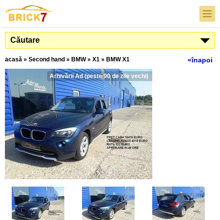
Căutare
acasă
»
Second hand
»
BMW
»
X1
»
BMW X1
«înapoi
Arhivării Ad (peste 90 de zile vechi)