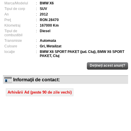
Marca/Modelul
:
BMW X6
Tipul de corp
:
SUV
An
:
2012
Preţ
:
RON 28470
Kilometraj
:
167000 Km
Tipul de
:
Diesel
combustibil
Transmisie
:
Automata
Culoare
:
Gri, Metalizat
locaţie
:
BMW X6 SPORT PAKET (jud. Cluj), BMW X6 SPORT
PAKET, Cluj
Informaţii de contact:
Arhivării Ad (peste 90 de zile vechi)