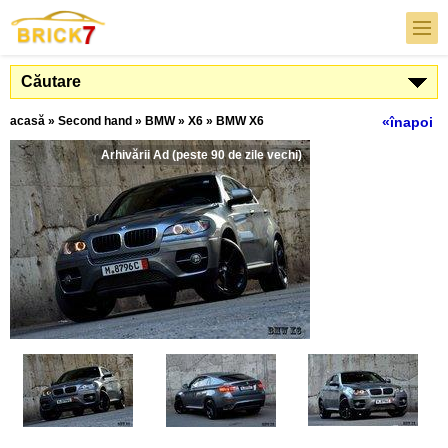
Căutare
acasă
»
Second hand
»
BMW
»
X6
»
BMW X6
«înapoi
Arhivării Ad (peste 90 de zile vechi)