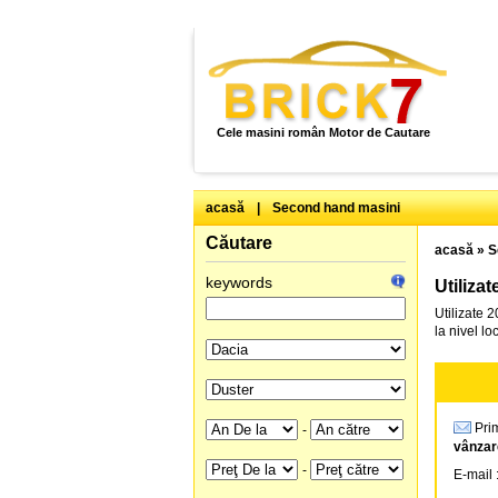
Cele masini român Motor de Cautare
acasă
|
Second hand masini
Căutare
acasă
»
S
keywords
Utiliza
Utilizate 
la nivel l
Prim
-
vânzar
-
E-mail 