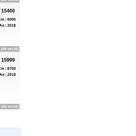
 15400
m : 6000
An : 2018
zile vechi)
 15999
m : 8700
An : 2018
zile vechi)