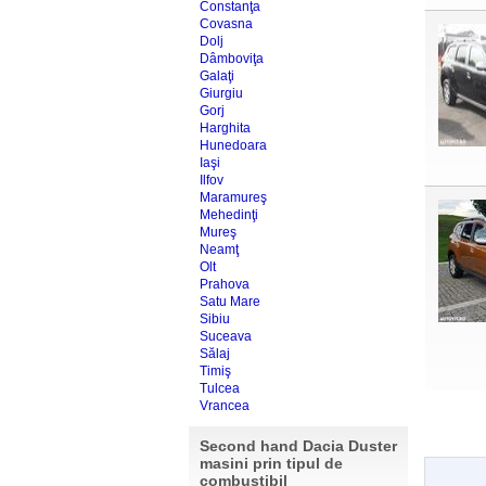
Constanţa
Covasna
Dolj
Dâmboviţa
Galaţi
Giurgiu
Gorj
Harghita
Hunedoara
Iaşi
Ilfov
Maramureş
Mehedinţi
Mureş
Neamţ
Olt
Prahova
Satu Mare
Sibiu
Suceava
Sălaj
Timiş
Tulcea
Vrancea
Second hand Dacia Duster
masini prin tipul de
combustibil