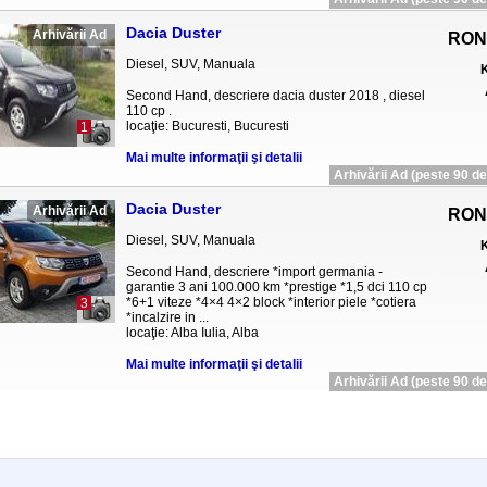
Dacia Duster
Arhivării Ad
RON
Diesel, SUV, Manuala
K
Second Hand, descriere dacia duster 2018 , diesel
110 cp .
locaţie: Bucuresti, Bucuresti
1
Mai multe informaţii şi detalii
Arhivării Ad (peste 90 de 
Dacia Duster
Arhivării Ad
RON
Diesel, SUV, Manuala
K
Second Hand, descriere *import germania -
garantie 3 ani 100.000 km *prestige *1,5 dci 110 cp
*6+1 viteze *4×4 4×2 block *interior piele *cotiera
3
*incalzire in ...
locaţie: Alba Iulia, Alba
Mai multe informaţii şi detalii
Arhivării Ad (peste 90 de 