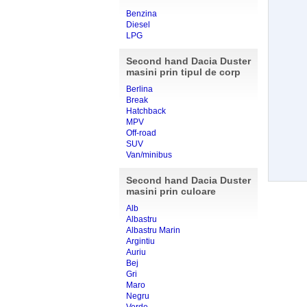
Benzina
Diesel
LPG
Second hand Dacia Duster
masini prin tipul de corp
Berlina
Break
Hatchback
MPV
Off-road
SUV
Van/minibus
Second hand Dacia Duster
masini prin culoare
Alb
Albastru
Albastru Marin
Argintiu
Auriu
Bej
Gri
Maro
Negru