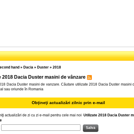
econd hand
»
Dacia
»
Duster
»
2018
te 2018 Dacia Duster masini de vânzare
2018 Dacia Duster masini de vanzare. Căutare utilizate 2018 Dacia Duster masini
ocal sau oriunde în Romania
Obţineţi actualizări zilnic prin e-mail
iţi actualizări de zi cu zi e-mail pentru cele mai noi
Utilizate 2018 Dacia Duster m
e
: