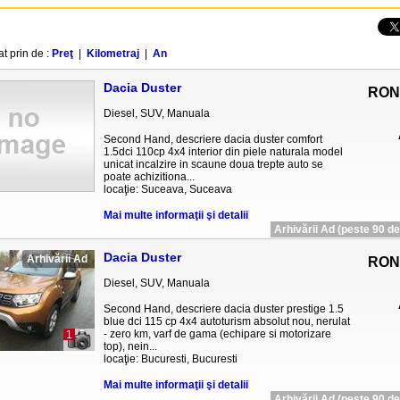
at prin de :
Preţ
|
Kilometraj
|
An
Dacia Duster
RON
Diesel, SUV, Manuala
Second Hand, descriere dacia duster comfort
1.5dci 110cp 4x4 interior din piele naturala model
unicat incalzire in scaune doua trepte auto se
poate achizitiona...
locaţie: Suceava, Suceava
Mai multe informaţii şi detalii
Arhivării Ad (peste 90 de 
Dacia Duster
Arhivării Ad
RON
Diesel, SUV, Manuala
Second Hand, descriere dacia duster prestige 1.5
blue dci 115 cp 4x4 autoturism absolut nou, nerulat
- zero km, varf de gama (echipare si motorizare
1
top), nein...
locaţie: Bucuresti, Bucuresti
Mai multe informaţii şi detalii
Arhivării Ad (peste 90 de 