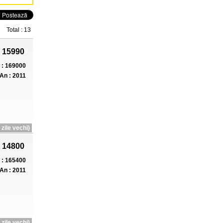
Total : 13
 15990
: 169000
An : 2011
zile vechi)
 14800
: 165400
An : 2011
zile vechi)