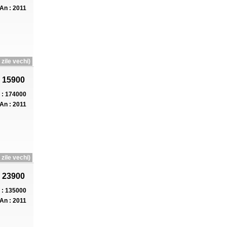
An : 2011
zile vechi)
 15900
: 174000
An : 2011
zile vechi)
 23900
: 135000
An : 2011