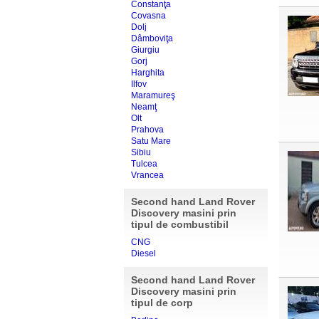
Constanţa
Covasna
Dolj
Dâmboviţa
Giurgiu
Gorj
Harghita
Ilfov
Maramureş
Neamţ
Olt
Prahova
Satu Mare
Sibiu
Tulcea
Vrancea
Second hand Land Rover
Discovery masini prin
tipul de combustibil
CNG
Diesel
Second hand Land Rover
Discovery masini prin
tipul de corp