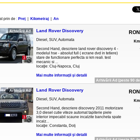
at prin de :
Preţ
|
Kilometraj
|
An
Land Rover Discovery
Arhivării Ad
RON
Diesel, SUV, Automata
Km 
Second Hand, descriere land rover discovery 4 -
modelul hse - absolut full ( ecrane dvd in tetiere)
stare de functionare perfecta si km reali. test
3
mecanic si ...
locaţie: Cluj-Napoca, Cluj
Mai multe informaţii şi detalii
Arhivării Ad (peste 90 de 
Land Rover Discovery
Arhivării Ad
RON
Diesel, SUV, Automata
Km 
Second Hand, descriere discovery 2011 motorizare
3,0 diesel cutie viteze automat tapiterie piele
interior impecabil scaune incalzite bancheta spate
3
incalz...
locaţie: Constanta, Dolj
Mai multe informaţii şi detalii
Arhivării Ad (peste 90 de 