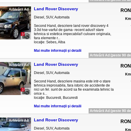
Land Rover Discovery
Arhivării Ad
RON
Diesel, SUV, Automata
Km 
Second Hand, descriere land rover discovery 4
3.0d hse-varful de gama- recent adus!! stare
tehnica si estetica impecabila!! culoare originala,
3
fara elemente r...
locaţie: Sebes, Alba
Mai multe informaţii şi detalii
Arhivării Ad (peste 90 de 
Land Rover Discovery
Arhivării Ad
RON
Diesel, SUV, Automata
Km 
Second Hand, descriere masina este intr-o stare
tehnica ireprosabila, fara istoric de accidente de
nici un fel. sunt de acord sa fie examinata tehnic la
3
orice s...
locaţie: Bucuresti, Bucuresti
Mai multe informaţii şi detalii
Arhivării Ad (peste 90 de 
Land Rover Discovery
Arhivării Ad
RON
Diesel, SUV, Automata
Km 