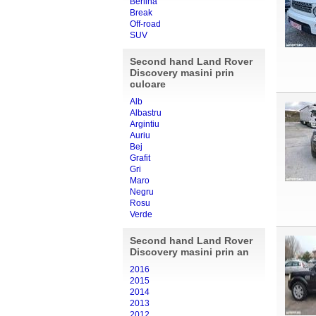
Berlina
Break
Off-road
SUV
Second hand Land Rover
Discovery masini prin
culoare
Alb
Albastru
Argintiu
Auriu
Bej
Grafit
Gri
Maro
Negru
Rosu
Verde
Second hand Land Rover
Discovery masini prin an
2016
2015
2014
2013
2012