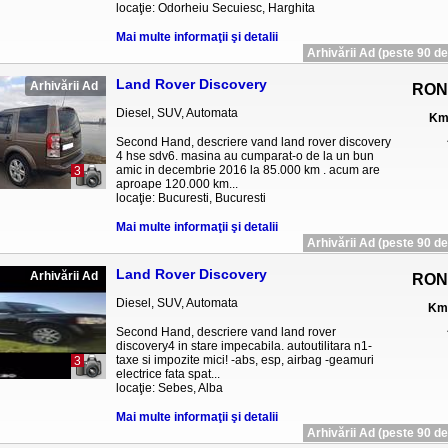
locaţie: Odorheiu Secuiesc, Harghita
Mai multe informaţii şi detalii
Arhivării Ad (peste 90 de 
Land Rover Discovery
Arhivării Ad
RON
Diesel, SUV, Automata
Km 
Second Hand, descriere vand land rover discovery
4 hse sdv6. masina au cumparat-o de la un bun
amic in decembrie 2016 la 85.000 km . acum are
3
aproape 120.000 km...
locaţie: Bucuresti, Bucuresti
Mai multe informaţii şi detalii
Arhivării Ad (peste 90 de 
Land Rover Discovery
Arhivării Ad
RON
Diesel, SUV, Automata
Km 
Second Hand, descriere vand land rover
discovery4 in stare impecabila. autoutilitara n1-
taxe si impozite mici! -abs, esp, airbag -geamuri
3
electrice fata spat...
locaţie: Sebes, Alba
Mai multe informaţii şi detalii
Arhivării Ad (peste 90 de 