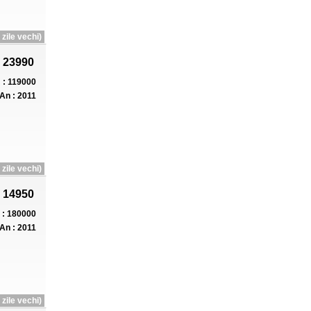
zile vechi)
 23990
: 119000
An : 2011
zile vechi)
 14950
: 180000
An : 2011
zile vechi)