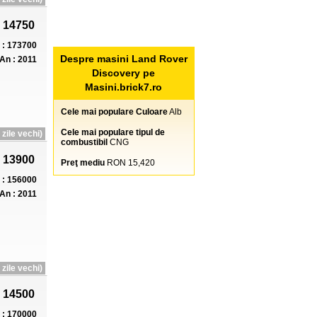
 14750
: 173700
Despre masini Land Rover
An : 2011
Discovery pe
Masini.brick7.ro
Cele mai populare Culoare
Alb
Cele mai populare tipul de
zile vechi)
combustibil
CNG
 13900
Preţ mediu
RON 15,420
: 156000
An : 2011
zile vechi)
 14500
: 170000