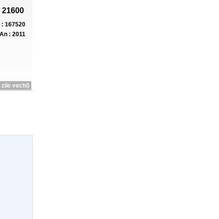
 21600
: 167520
An : 2011
zile vechi)