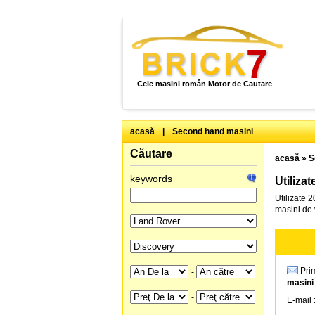
Cele masini român Motor de Cautare
acasă
|
Second hand masini
Căutare
acasă
»
S
keywords
Utiliza
Utilizate 
masini de 
Prim
-
masini
-
E-mail 