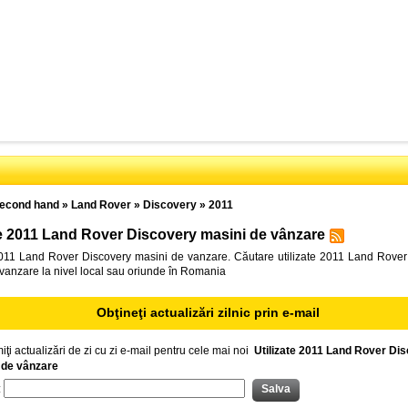
econd hand
»
Land Rover
»
Discovery
»
2011
te 2011 Land Rover Discovery masini de vânzare
2011 Land Rover Discovery masini de vanzare. Căutare utilizate 2011 Land Rover
vanzare la nivel local sau oriunde în Romania
Obţineţi actualizări zilnic prin e-mail
iţi actualizări de zi cu zi e-mail pentru cele mai noi
Utilizate 2011 Land Rover Di
 de vânzare
: