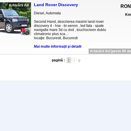
Land Rover Discovery
Arhivării Ad
RON
Diesel, Automata
Km 
Second Hand, descrierea masinii land rover
discovery 4 - hse - bi-xenon , led fata - spate
navigatie mare 3d cu dvd , touchscreen dublu
3
climatronic plus sca...
locaţie: Bucuresti, Bucuresti
Mai multe informaţii şi detalii
Arhivării Ad (peste 90 de 
pagină :
1
2