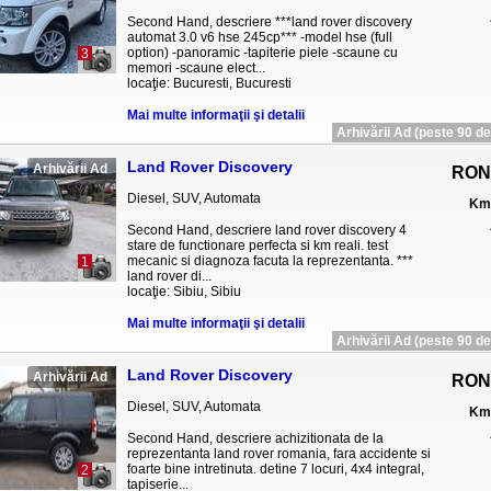
Second Hand, descriere ***land rover discovery
automat 3.0 v6 hse 245cp*** -model hse (full
option) -panoramic -tapiterie piele -scaune cu
3
memori -scaune elect...
locaţie: Bucuresti, Bucuresti
Mai multe informaţii şi detalii
Arhivării Ad (peste 90 de 
Land Rover Discovery
Arhivării Ad
RON
Diesel, SUV, Automata
Km 
Second Hand, descriere land rover discovery 4
stare de functionare perfecta si km reali. test
mecanic si diagnoza facuta la reprezentanta. ***
1
land rover di...
locaţie: Sibiu, Sibiu
Mai multe informaţii şi detalii
Arhivării Ad (peste 90 de 
Land Rover Discovery
Arhivării Ad
RON
Diesel, SUV, Automata
Km 
Second Hand, descriere achizitionata de la
reprezentanta land rover romania, fara accidente si
foarte bine intretinuta. detine 7 locuri, 4x4 integral,
2
tapiserie...