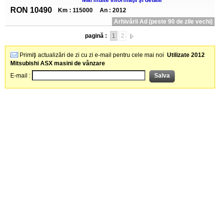
Mai multe informaţii şi detalii
RON 10490
Km : 115000
An : 2012
Arhivării Ad (peste 90 de zile vechi)
pagină :
1
2
Primiţi actualizări de zi cu zi e-mail pentru cele mai noi
Utilizate 2012
Mitsubishi ASX masini de vânzare
E-mail :