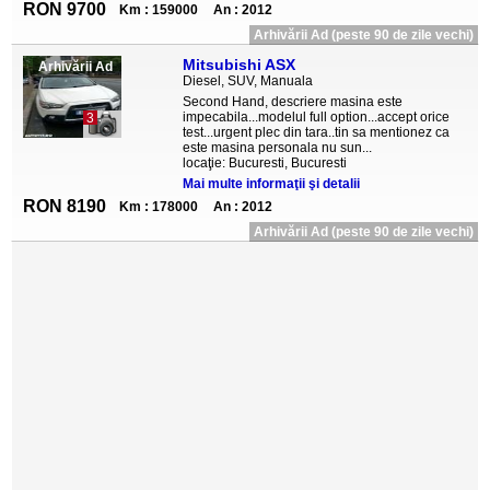
RON 9700
Km : 159000
An : 2012
Arhivării Ad (peste 90 de zile vechi)
Mitsubishi ASX
Arhivării Ad
Diesel, SUV, Manuala
Second Hand, descriere masina este
impecabila...modelul full option...accept orice
3
test...urgent plec din tara..tin sa mentionez ca
este masina personala nu sun...
locaţie: Bucuresti, Bucuresti
Mai multe informaţii şi detalii
RON 8190
Km : 178000
An : 2012
Arhivării Ad (peste 90 de zile vechi)