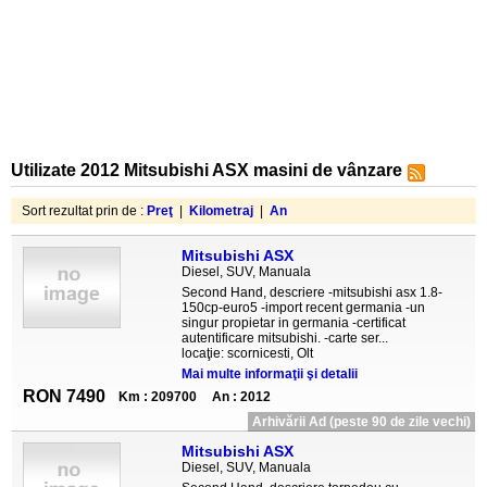
Utilizate 2012 Mitsubishi ASX masini de vânzare
Sort rezultat prin de :
Preţ
|
Kilometraj
|
An
Mitsubishi ASX
Diesel, SUV, Manuala
Second Hand, descriere -mitsubishi asx 1.8-
150cp-euro5 -import recent germania -un
singur propietar in germania -certificat
autentificare mitsubishi. -carte ser...
locaţie: scornicesti, Olt
Mai multe informaţii şi detalii
RON 7490
Km : 209700
An : 2012
Arhivării Ad (peste 90 de zile vechi)
Mitsubishi ASX
Diesel, SUV, Manuala