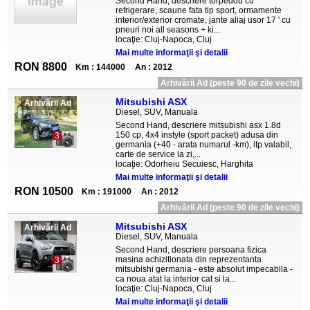
Second Hand, descriere torpedou cu
refrigerare, scaune fata tip sport, ormamente
interior/exterior cromate, jante aliaj usor 17 ' cu
pneuri noi all seasons + ki...
locaţie: Cluj-Napoca, Cluj
Mai multe informaţii şi detalii
RON 8800
Km : 144000
An : 2012
Arhivării Ad (peste 90 de zile vechi)
Mitsubishi ASX
Arhivării Ad
Diesel, SUV, Manuala
Second Hand, descriere mitsubishi asx 1.8d
150 cp, 4x4 instyle (sport packet) adusa din
3
germania (+40 - arata numarul -km), itp valabil,
carte de service la zi,...
locaţie: Odorheiu Secuiesc, Harghita
Mai multe informaţii şi detalii
RON 10500
Km : 191000
An : 2012
Arhivării Ad (peste 90 de zile vechi)
Mitsubishi ASX
Arhivării Ad
Diesel, SUV, Manuala
Second Hand, descriere persoana fizica
masina achizitionata din reprezentanta
3
mitsubishi germania - este absolut impecabila -
ca noua atat la interior cat si la...
locaţie: Cluj-Napoca, Cluj
Mai multe informaţii şi detalii