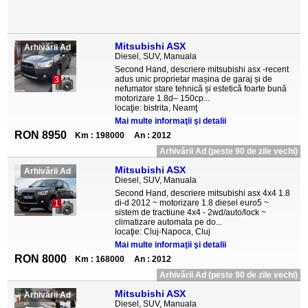
Mitsubishi ASX
Arhivării Ad
Diesel, SUV, Manuala
Second Hand, descriere mitsubishi asx -recent
adus unic proprietar mașina de garaj și de
3
nefumator stare tehnică și estetică foarte bună
motorizare 1.8d– 150cp...
locaţie: bistrita, Neamţ
Mai multe informaţii şi detalii
RON 8950
Km : 198000
An : 2012
Arhivării Ad (peste 90 de zile vechi)
Mitsubishi ASX
Arhivării Ad
Diesel, SUV, Manuala
Second Hand, descriere mitsubishi asx 4x4 1.8
di-d 2012 ~ motorizare 1.8 diesel euro5 ~
1
sistem de tractiune 4x4 - 2wd/auto/lock ~
climatizare automata pe do...
locaţie: Cluj-Napoca, Cluj
Mai multe informaţii şi detalii
RON 8000
Km : 168000
An : 2012
Arhivării Ad (peste 90 de zile vechi)
Mitsubishi ASX
Arhivării Ad
Diesel, SUV, Manuala