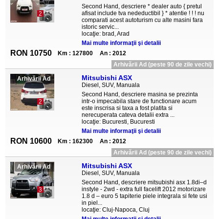
Second Hand, descriere * dealer auto { pretul
afisat include tva nedeductibil } * atentie ! ! ! nu
2
comparati acest autoturism cu alte masini fara
istoric servic...
locaţie: brad, Arad
Mai multe informaţii şi detalii
RON 10750
Km : 127800
An : 2012
Arhivării Ad (peste 90 de zile vechi)
Mitsubishi ASX
Arhivării Ad
Diesel, SUV, Manuala
Second Hand, descriere masina se prezinta
intr-o impecabila stare de functionare acum
2
este inscrisa si taxa a fost platita si
nerecuperata cateva detalii extra ...
locaţie: Bucuresti, Bucuresti
Mai multe informaţii şi detalii
RON 10600
Km : 162300
An : 2012
Arhivării Ad (peste 90 de zile vechi)
Mitsubishi ASX
Arhivării Ad
Diesel, SUV, Manuala
Second Hand, descriere mitsubishi asx 1.8di–d
instyle - 2wd - extra full facelift 2012 motorizare
3
1.8 d – euro 5 tapiterie piele integrala si fete usi
in piel...
locaţie: Cluj-Napoca, Cluj