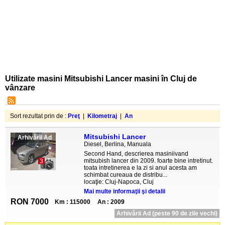
Utilizate masini Mitsubishi Lancer masini în Cluj de
vânzare
Sort rezultat prin de :
Preţ
|
Kilometraj
|
An
Mitsubishi Lancer
Arhivării Ad
Diesel, Berlina, Manuala
Second Hand, descrierea masiniivand
mitsubish lancer din 2009. foarte bine intretinut.
3
toata intretinerea e la zi si anul acesta am
schimbat cureaua de distribu...
locaţie: Cluj-Napoca, Cluj
Mai multe informaţii şi detalii
RON 7000
Km : 115000
An : 2009
Arhivării Ad (peste 90 de zile vechi)