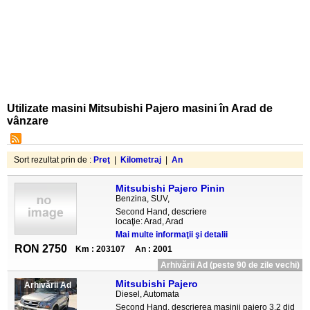
Utilizate masini Mitsubishi Pajero masini în Arad de
vânzare
Sort rezultat prin de :
Preţ
|
Kilometraj
|
An
Mitsubishi Pajero Pinin
Benzina, SUV,
Second Hand, descriere
locaţie: Arad, Arad
Mai multe informaţii şi detalii
RON 2750
Km : 203107
An : 2001
Arhivării Ad (peste 90 de zile vechi)
Mitsubishi Pajero
Arhivării Ad
Diesel, Automata
Second Hand, descrierea masinii pajero 3.2 did