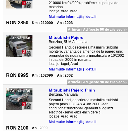
210000 km 04/2004 problème cu pompa de
3
motorina
locaţie: Arad, Arad
Mai multe informaţii şi detalii
RON 2850
Km : 210000
An : 2003
Arhivării Ad (peste 90 de zile vechi)
Mitsubishi Pajero
Arhivării Ad
Benzina, SUV, Automata
Second Hand, descrierea masiniimitsubishi
montero, varianta de america de la pajero unic
3
proprietar de noua prima inmatriculare 10/2002
in usa din 2009 in roman...
locaţie: faget, Arad
Mai multe informaţii şi detalii
RON 8995
Km : 102096
An : 2002
Arhivării Ad (peste 90 de zile vechi)
Mitsubishi Pajero Pinin
Arhivării Ad
Benzina, Manuala
Second Hand, descrierea masiniimitsubishi
pajero pinin 1.8 i -4 x 4 -an.2000 -aer
3
conditionat functional -geamuri si oglinzi
electrice -servo -abs -inchidere c...
locaţie: Arad, Arad
Mai multe informaţii şi detalii
RON 2100
An : 2000