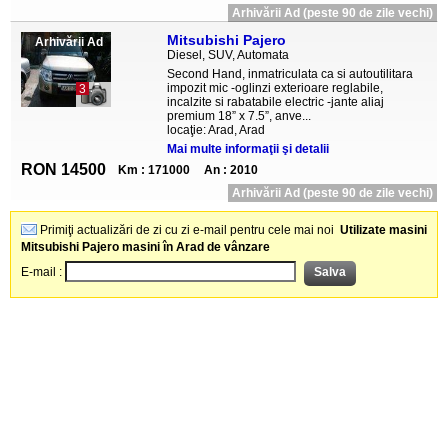
Arhivării Ad (peste 90 de zile vechi)
Mitsubishi Pajero
Arhivării Ad
Diesel, SUV, Automata
Second Hand, inmatriculata ca si autoutilitara
impozit mic -oglinzi exterioare reglabile,
3
incalzite si rabatabile electric -jante aliaj
premium 18” x 7.5”, anve...
locaţie: Arad, Arad
Mai multe informaţii şi detalii
RON 14500
Km : 171000
An : 2010
Arhivării Ad (peste 90 de zile vechi)
Primiţi actualizări de zi cu zi e-mail pentru cele mai noi
Utilizate masini
Mitsubishi Pajero masini în Arad de vânzare
E-mail :