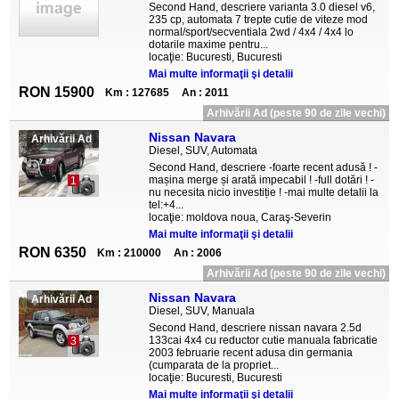
Second Hand, descriere varianta 3.0 diesel v6,
235 cp, automata 7 trepte cutie de viteze mod
normal/sport/secventiala 2wd / 4x4 / 4x4 lo
dotarile maxime pentru...
locaţie: Bucuresti, Bucuresti
Mai multe informaţii şi detalii
RON 15900
Km : 127685
An : 2011
Arhivării Ad (peste 90 de zile vechi)
Nissan Navara
Arhivării Ad
Diesel, SUV, Automata
Second Hand, descriere -foarte recent adusă ! -
mașina merge și arată impecabil ! -full dotări ! -
1
nu necesita nicio investiție ! -mai multe detalii la
tel:+4...
locaţie: moldova noua, Caraş-Severin
Mai multe informaţii şi detalii
RON 6350
Km : 210000
An : 2006
Arhivării Ad (peste 90 de zile vechi)
Nissan Navara
Arhivării Ad
Diesel, SUV, Manuala
Second Hand, descriere nissan navara 2.5d
133cai 4x4 cu reductor cutie manuala fabricatie
3
2003 februarie recent adusa din germania
(cumparata de la propriet...
locaţie: Bucuresti, Bucuresti
Mai multe informaţii şi detalii