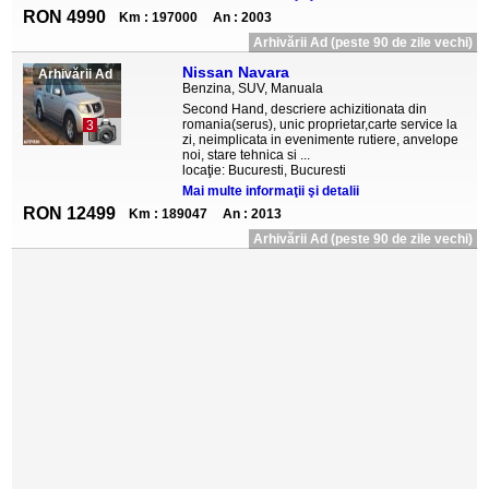
RON 4990
Km : 197000
An : 2003
Arhivării Ad (peste 90 de zile vechi)
Nissan Navara
Arhivării Ad
Benzina, SUV, Manuala
Second Hand, descriere achizitionata din
romania(serus), unic proprietar,carte service la
3
zi, neimplicata in evenimente rutiere, anvelope
noi, stare tehnica si ...
locaţie: Bucuresti, Bucuresti
Mai multe informaţii şi detalii
RON 12499
Km : 189047
An : 2013
Arhivării Ad (peste 90 de zile vechi)