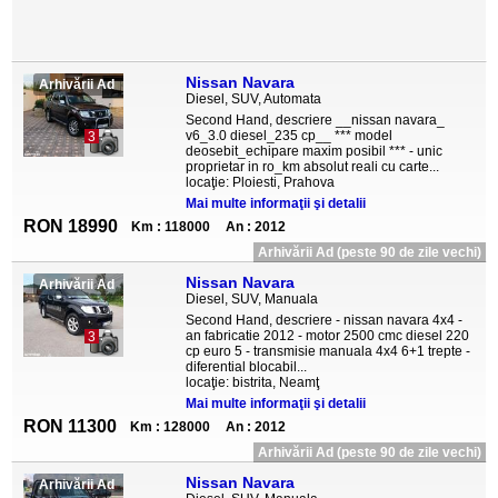
Nissan Navara
Arhivării Ad
Diesel, SUV, Automata
Second Hand, descriere __nissan navara_
v6_3.0 diesel_235 cp__ *** model
3
deosebit_echipare maxim posibil *** - unic
proprietar in ro_km absolut reali cu carte...
locaţie: Ploiesti, Prahova
Mai multe informaţii şi detalii
RON 18990
Km : 118000
An : 2012
Arhivării Ad (peste 90 de zile vechi)
Nissan Navara
Arhivării Ad
Diesel, SUV, Manuala
Second Hand, descriere - nissan navara 4x4 -
an fabricatie 2012 - motor 2500 cmc diesel 220
3
cp euro 5 - transmisie manuala 4x4 6+1 trepte -
diferential blocabil...
locaţie: bistrita, Neamţ
Mai multe informaţii şi detalii
RON 11300
Km : 128000
An : 2012
Arhivării Ad (peste 90 de zile vechi)
Nissan Navara
Arhivării Ad