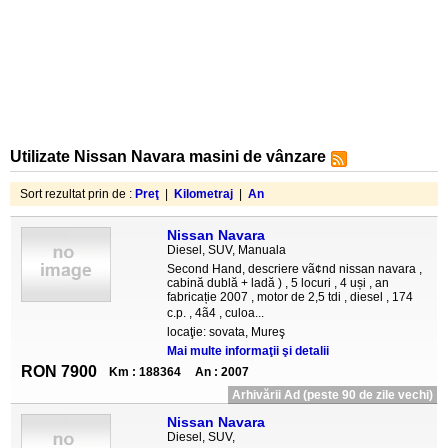
Utilizate Nissan Navara masini de vânzare
Sort rezultat prin de :
Preţ
|
Kilometraj
|
An
Nissan Navara
Diesel, SUV, Manuala
Second Hand, descriere vã¢nd nissan navara ,
cabină dublă + ladă ) , 5 locuri , 4 uși , an
fabricație 2007 , motor de 2,5 tdi , diesel , 174
c.p. , 4ã4 , culoa...
locaţie: sovata, Mureş
Mai multe informaţii şi detalii
RON 7900
Km : 188364
An : 2007
Arhivării Ad (peste 90 de zile vechi)
Nissan Navara
Diesel, SUV,