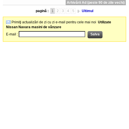
Arhivării Ad (peste 90 de zile vechi)
pagină :
1
2
3
4
5
Ultimul
Primiţi actualizări de zi cu zi e-mail pentru cele mai noi
Utilizate
Nissan Navara masini de vânzare
E-mail :