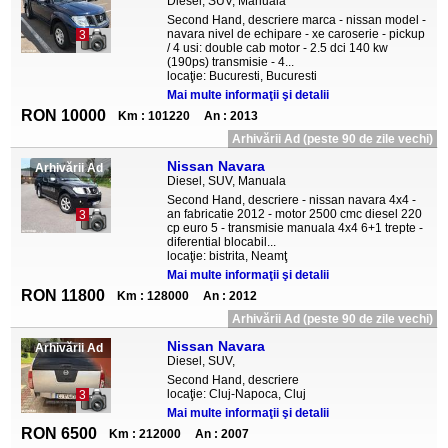
Diesel, SUV, Manuala
Second Hand, descriere marca - nissan model -
navara nivel de echipare - xe caroserie - pickup
3
/ 4 usi: double cab motor - 2.5 dci 140 kw
(190ps) transmisie - 4...
locaţie: Bucuresti, Bucuresti
Mai multe informaţii şi detalii
RON 10000
Km : 101220
An : 2013
Arhivării Ad (peste 90 de zile vechi)
Nissan Navara
Arhivării Ad
Diesel, SUV, Manuala
Second Hand, descriere - nissan navara 4x4 -
an fabricatie 2012 - motor 2500 cmc diesel 220
3
cp euro 5 - transmisie manuala 4x4 6+1 trepte -
diferential blocabil...
locaţie: bistrita, Neamţ
Mai multe informaţii şi detalii
RON 11800
Km : 128000
An : 2012
Arhivării Ad (peste 90 de zile vechi)
Nissan Navara
Arhivării Ad
Diesel, SUV,
Second Hand, descriere
locaţie: Cluj-Napoca, Cluj
3
Mai multe informaţii şi detalii
RON 6500
Km : 212000
An : 2007