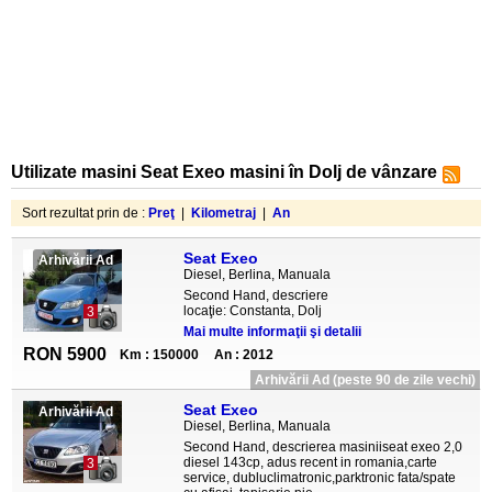
Utilizate masini Seat Exeo masini în Dolj de vânzare
Sort rezultat prin de :
Preţ
|
Kilometraj
|
An
Seat Exeo
Arhivării Ad
Diesel, Berlina, Manuala
Second Hand, descriere
locaţie: Constanta, Dolj
3
Mai multe informaţii şi detalii
RON 5900
Km : 150000
An : 2012
Arhivării Ad (peste 90 de zile vechi)
Seat Exeo
Arhivării Ad
Diesel, Berlina, Manuala
Second Hand, descrierea masiniiseat exeo 2,0
diesel 143cp, adus recent in romania,carte
3
service, dubluclimatronic,parktronic fata/spate