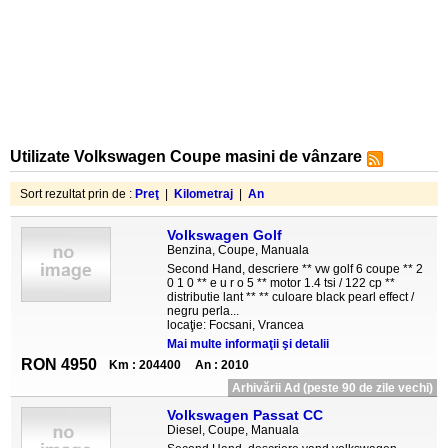
Utilizate Volkswagen Coupe masini de vânzare
Sort rezultat prin de :
Preţ
|
Kilometraj
|
An
Volkswagen Golf
Benzina, Coupe, Manuala
Second Hand, descriere ** vw golf 6 coupe ** 2
0 1 0 ** e u r o 5 ** motor 1.4 tsi / 122 cp **
distributie lant ** ** culoare black pearl effect /
negru perla...
locaţie: Focsani, Vrancea
Mai multe informaţii şi detalii
RON 4950
Km : 204400
An : 2010
Arhivării Ad (peste 90 de zile vechi)
Volkswagen Passat CC
Diesel, Coupe, Manuala