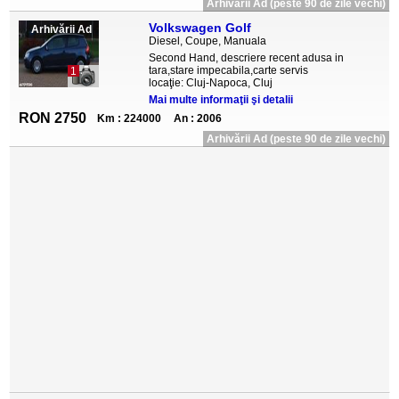
Arhivării Ad (peste 90 de zile vechi)
Volkswagen Golf
Arhivării Ad
Diesel, Coupe, Manuala
Second Hand, descriere recent adusa in
tara,stare impecabila,carte servis
1
locaţie: Cluj-Napoca, Cluj
Mai multe informaţii şi detalii
RON 2750
Km : 224000
An : 2006
Arhivării Ad (peste 90 de zile vechi)