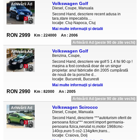
Volkswagen Golf
Arhivării Ad
Diesel, Coupe, Manuala
Second Hand, descriere recent adusa in
tara,stare impecabila....
3
locaţie: Cluj-Napoca, Cluj
Mai multe informaţii şi detalii
RON 2999
Km : 224000
An : 2006
Arhivării Ad (peste 90 de zile vechi)
Volkswagen Golf
Arhivării Ad
Benzina, Coupe,
Second Hand, descriere vw golf 5 1.4 fsi 90 cp !
mașina a fost condusă doar de un singur
3
propietar. anul fabricatie din 2005 cumpărată
de nouă de la porsche d...
locaţie: Bucuresti, Bucuresti
Mai multe informaţii şi detalii
RON 2990
Km : 82000
An : 2005
Arhivării Ad (peste 90 de zile vechi)
Volkswagen Scirocco
Arhivării Ad
Diesel, Coupe, Manuala
Second Hand, descriere ***autoturism oferit de
persoana fizica*** recent import germania-
3
persoana fizica,nerulat ro,motor 1968cmc-
140cp,euro 5 co2-134g/km,trans...
locaţie: Craiova, Dolj