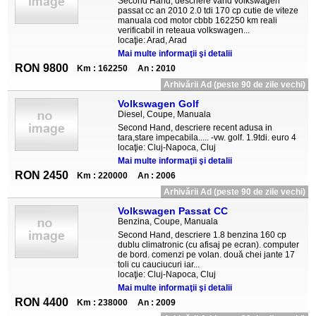
Second Hand, descriere vand volkswagen
passat cc an 2010 2.0 tdi 170 cp cutie de viteze
manuala cod motor cbbb 162250 km reali
verificabil in reteaua volkswagen...
locaţie: Arad, Arad
Mai multe informaţii şi detalii
RON 9800
Km : 162250
An : 2010
Arhivării Ad (peste 90 de zile vechi)
Volkswagen Golf
Diesel, Coupe, Manuala
Second Hand, descriere recent adusa in
tara,stare impecabila..... -vw. golf. 1.9tdi. euro 4
locaţie: Cluj-Napoca, Cluj
Mai multe informaţii şi detalii
RON 2450
Km : 220000
An : 2006
Arhivării Ad (peste 90 de zile vechi)
Volkswagen Passat CC
Benzina, Coupe, Manuala
Second Hand, descriere 1.8 benzina 160 cp
dublu climatronic (cu afisaj pe ecran). computer
de bord. comenzi pe volan. două chei jante 17
toli cu cauciucuri iar...
locaţie: Cluj-Napoca, Cluj
Mai multe informaţii şi detalii
RON 4400
Km : 238000
An : 2009