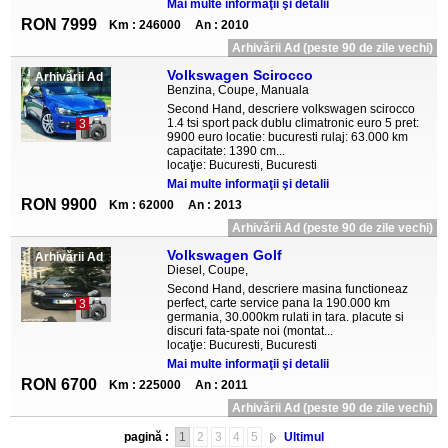
Mai multe informaţii şi detalii
RON 7999
Km : 246000
An : 2010
Arhivării Ad (peste 90 de zile vechi)
Volkswagen Scirocco
Arhivării Ad
Benzina, Coupe, Manuala
Second Hand, descriere volkswagen scirocco
1.4 tsi sport pack dublu climatronic euro 5 pret:
3
9900 euro locatie: bucuresti rulaj: 63.000 km
capacitate: 1390 cm...
locaţie: Bucuresti, Bucuresti
Mai multe informaţii şi detalii
RON 9900
Km : 62000
An : 2013
Arhivării Ad (peste 90 de zile vechi)
Volkswagen Golf
Arhivării Ad
Diesel, Coupe,
Second Hand, descriere masina functioneaz
perfect, carte service pana la 190.000 km
3
germania, 30.000km rulati in tara. placute si
discuri fata-spate noi (montat...
locaţie: Bucuresti, Bucuresti
Mai multe informaţii şi detalii
RON 6700
Km : 225000
An : 2011
Arhivării Ad (peste 90 de zile vechi)
pagină :
1
2
3
4
5
Ultimul