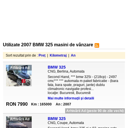
Utilizate 2007 BMW 325 masini de vânzare
Sort rezultat prin de :
Preţ
|
Kilometraj
|
An
BMW 325
Arhivării Ad
CNG, Berlina, Automata
Second Hand, *** bmw 325i - (218cp) - 2497
cmc*** *** automata m paket fabricatie - (bara
3
fata, bara spate, praguri, jante) dublu
climatronic navigatie profesi...
locaţie: Bucuresti, Bucuresti
Mai multe informaţii şi detalii
RON 7990
Km : 165000
An : 2007
Arhivării Ad (peste 90 de zile vechi)
BMW 325
Arhivării Ad
CNG, Coupe, Automata