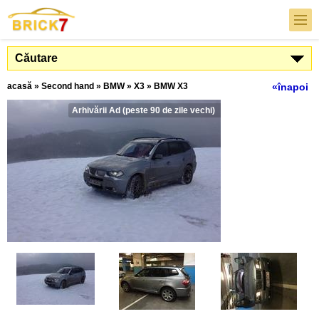
Căutare
acasă
»
Second hand
»
BMW
»
X3
»
BMW X3
«înapoi
Arhivării Ad (peste 90 de zile vechi)