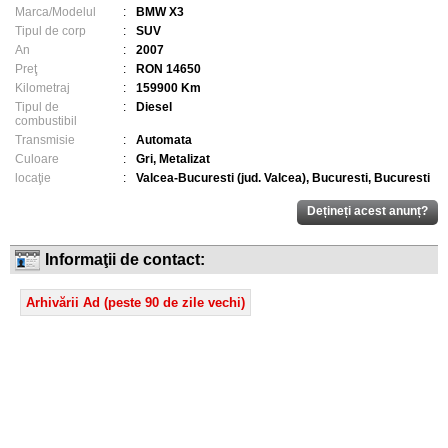
Marca/Modelul
:
BMW X3
Tipul de corp
:
SUV
An
:
2007
Preţ
:
RON 14650
Kilometraj
:
159900 Km
Tipul de
:
Diesel
combustibil
Transmisie
:
Automata
Culoare
:
Gri, Metalizat
locaţie
:
Valcea-Bucuresti (jud. Valcea), Bucuresti, Bucuresti
Informaţii de contact:
Arhivării Ad (peste 90 de zile vechi)