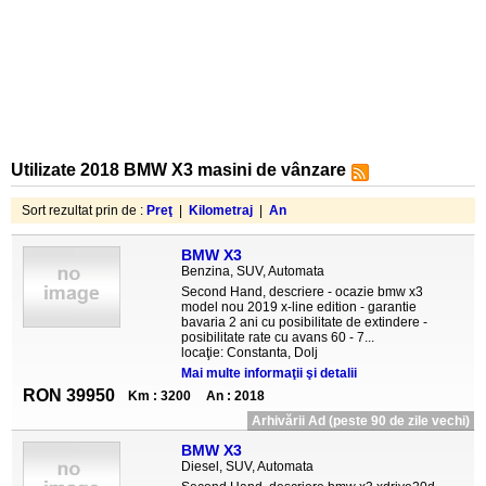
Utilizate 2018 BMW X3 masini de vânzare
Sort rezultat prin de :
Preţ
|
Kilometraj
|
An
BMW X3
Benzina, SUV, Automata
Second Hand, descriere - ocazie bmw x3
model nou 2019 x-line edition - garantie
bavaria 2 ani cu posibilitate de extindere -
posibilitate rate cu avans 60 - 7...
locaţie: Constanta, Dolj
Mai multe informaţii şi detalii
RON 39950
Km : 3200
An : 2018
Arhivării Ad (peste 90 de zile vechi)
BMW X3
Diesel, SUV, Automata