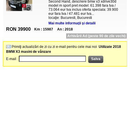
Second Hand, descriere bmw x3 xdrive30d
model m sport pret model: 61.398 fara tva /
3
73.064 eur tva inclus oferta speciala: 39.900
eur fara tva / 47.481 eur tva...
locaţie: Bucuresti, Bucuresti
Mai multe informaţii şi detalii
RON 39900
Km : 15987
An : 2018
Arhivării Ad (peste 90 de zile vechi)
Primiţi actualizări de zi cu zi e-mail pentru cele mai noi
Utilizate 2018
BMW X3 masini de vânzare
E-mail :