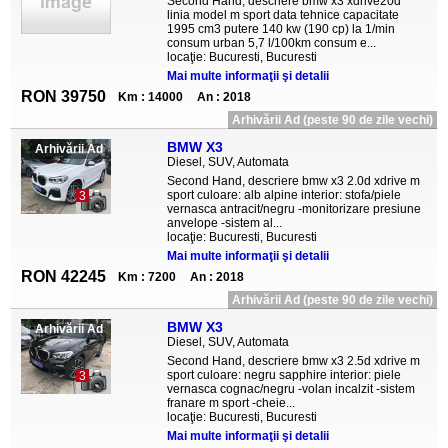
Second Hand, descriere bmw x3 xdrive20d
linia model m sport data tehnice capacitate
1995 cm3 putere 140 kw (190 cp) la 1/min
consum urban 5,7 l/100km consum e...
locaţie: Bucuresti, Bucuresti
Mai multe informaţii şi detalii
RON 39750
Km : 14000
An : 2018
Arhivării Ad (peste 90 de zile vechi)
BMW X3
Arhivării Ad
Diesel, SUV, Automata
Second Hand, descriere bmw x3 2.0d xdrive m
sport culoare: alb alpine interior: stofa/piele
3
vernasca antracit/negru -monitorizare presiune
anvelope -sistem al...
locaţie: Bucuresti, Bucuresti
Mai multe informaţii şi detalii
RON 42245
Km : 7200
An : 2018
Arhivării Ad (peste 90 de zile vechi)
BMW X3
Arhivării Ad
Diesel, SUV, Automata
Second Hand, descriere bmw x3 2.5d xdrive m
sport culoare: negru sapphire interior: piele
3
vernasca cognac/negru -volan incalzit -sistem
franare m sport -cheie...
locaţie: Bucuresti, Bucuresti
Mai multe informaţii şi detalii