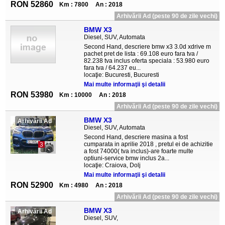
RON 52860
Km : 7800
An : 2018
Arhivării Ad (peste 90 de zile vechi)
BMW X3
Diesel, SUV, Automata
Second Hand, descriere bmw x3 3.0d xdrive m
pachet pret de lista : 69.108 euro fara tva /
82.238 tva inclus oferta speciala : 53.980 euro
fara tva / 64.237 eu...
locaţie: Bucuresti, Bucuresti
Mai multe informaţii şi detalii
RON 53980
Km : 10000
An : 2018
Arhivării Ad (peste 90 de zile vechi)
BMW X3
Arhivării Ad
Diesel, SUV, Automata
Second Hand, descriere masina a fost
cumparata in aprilie 2018 , pretul ei de achizitie
3
a fost 74000( tva inclus)-are foarte multe
optiuni-service bmw inclus 2a...
locaţie: Craiova, Dolj
Mai multe informaţii şi detalii
RON 52900
Km : 4980
An : 2018
Arhivării Ad (peste 90 de zile vechi)
BMW X3
Arhivării Ad
Diesel, SUV,