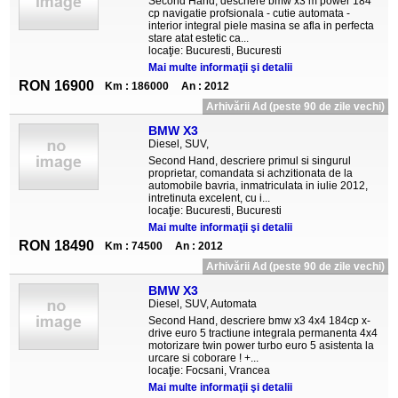
Second Hand, descriere bmw x3 m power 184
cp navigatie profsionala - cutie automata -
interior integral piele masina se afla in perfecta
stare atat estetic ca...
locaţie: Bucuresti, Bucuresti
Mai multe informaţii şi detalii
RON 16900
Km : 186000
An : 2012
Arhivării Ad (peste 90 de zile vechi)
BMW X3
Diesel, SUV,
Second Hand, descriere primul si singurul
proprietar, comandata si achzitionata de la
automobile bavria, inmatriculata in iulie 2012,
intretinuta excelent, cu i...
locaţie: Bucuresti, Bucuresti
Mai multe informaţii şi detalii
RON 18490
Km : 74500
An : 2012
Arhivării Ad (peste 90 de zile vechi)
BMW X3
Diesel, SUV, Automata
Second Hand, descriere bmw x3 4x4 184cp x-
drive euro 5 tractiune integrala permanenta 4x4
motorizare twin power turbo euro 5 asistenta la
urcare si coborare ! +...
locaţie: Focsani, Vrancea
Mai multe informaţii şi detalii