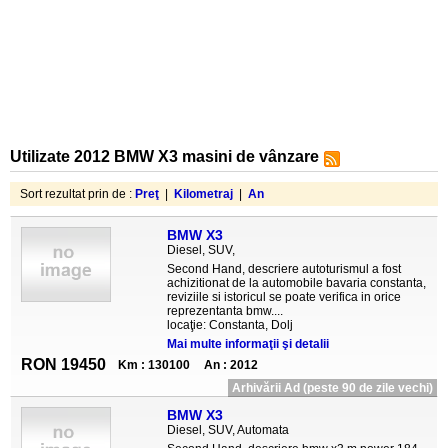
Utilizate 2012 BMW X3 masini de vânzare
Sort rezultat prin de :
Preţ
|
Kilometraj
|
An
BMW X3
Diesel, SUV,
Second Hand, descriere autoturismul a fost
achizitionat de la automobile bavaria constanta,
reviziile si istoricul se poate verifica in orice
reprezentanta bmw....
locaţie: Constanta, Dolj
Mai multe informaţii şi detalii
RON 19450
Km : 130100
An : 2012
Arhivării Ad (peste 90 de zile vechi)
BMW X3
Diesel, SUV, Automata