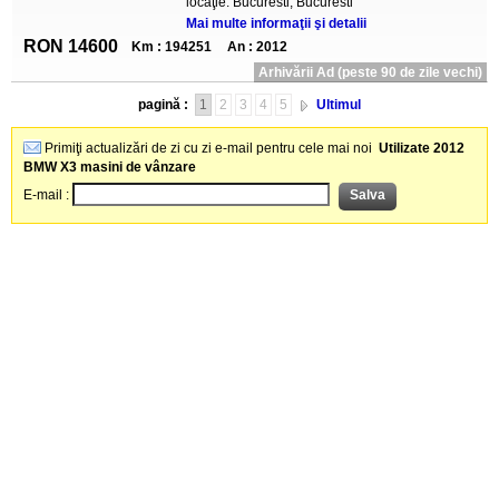
locaţie: Bucuresti, Bucuresti
Mai multe informaţii şi detalii
RON 14600
Km : 194251
An : 2012
Arhivării Ad (peste 90 de zile vechi)
pagină :
1
2
3
4
5
Ultimul
Primiţi actualizări de zi cu zi e-mail pentru cele mai noi
Utilizate 2012
BMW X3 masini de vânzare
E-mail :