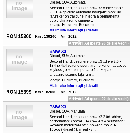
Diesel, SUV, Automata
Second Hand, descriere bmw x3 xdrive mootr
2.0 184 cp cutie automata navigatie mare 3d
faruri xenon tracțiune integrală permanentă
dublu climatronic camera...
locaţie: Bucuresti, Bucuresti
Mai multe informaţii şi detalii
RON 15300
Km : 139200
An : 2012
Arhivării Ad (peste 90 de zile vechi)
BMW X3
Diesel, SUV, Automata
Second Hand, descriere bmw x3 xdrive 2.0 -
184hp 4x4 scaune sport faruri bixenon adaptive
keyless go senzori parcare fata + spate
ãncălzire scaune față lumi...
locaţie: Bucuresti, Bucuresti
Mai multe informaţii şi detalii
RON 15399
Km : 162000
An : 2012
Arhivării Ad (peste 90 de zile vechi)
BMW X3
Diesel, SUV, Manuala
Second Hand, descriere bmw x3 2.0d-xdrive,
performance control 184 cp••• 4 x 4 permanent
•••xenon motorizare twin power turbo 2.0-
135kw ( diesel ) km reali- vrr...