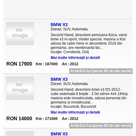
BMW X3
Diesel, SUV, Automata
Second Hand, descriere persoana fizica, vand
bmw x3 m-sport, model special. masina a fost
adusa de catre mine in decembrie 2018 din
germania. are mentenanta fac...
locaţie: Constanta, Dolj
Mai multe informaţii şi detalii
RON 17900
Km : 187000
An : 2012
Arhivării Ad (peste 90 de zile vechi)
BMW X3
Diesel, SUV, Automata
Second Hand, descriere bmw x3 f25 2012 -
cutie automata 8 trepte - 2.0d xdrive 4x4 184cp
masina este inmatriculata, adusa personal din
germania si inmatriculat...
locaţie: Bucuresti, Bucuresti
Mai multe informaţii şi detalii
RON 14600
Km : 171000
An : 2012
Arhivării Ad (peste 90 de zile vechi)
BMW X3