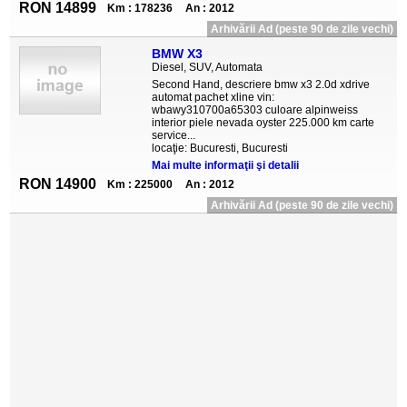
RON 14899
Km : 178236
An : 2012
Arhivării Ad (peste 90 de zile vechi)
BMW X3
Diesel, SUV, Automata
Second Hand, descriere bmw x3 2.0d xdrive
automat pachet xline vin:
wbawy310700a65303 culoare alpinweiss
interior piele nevada oyster 225.000 km carte
service...
locaţie: Bucuresti, Bucuresti
Mai multe informaţii şi detalii
RON 14900
Km : 225000
An : 2012
Arhivării Ad (peste 90 de zile vechi)