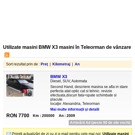
Utilizate masini BMW X3 masini în Teleorman de vânzare
Sort rezultat prin de :
Preţ
|
Kilometraj
|
An
BMW X3
Arhivării Ad
Diesel, SUV, Automata
Second Hand, descriere masina se afla in stare
perfecta atat optic cat si tehnic. revizie
3
efectuata,discuri fata+spate schimbate si
placute.
locaţie: Alexandria, Teleorman
Mai multe informaţii şi detalii
RON 7700
Km : 200000
An : 2009
Arhivării Ad (peste 90 de zile vechi)
Primiţi actualizări de zi cu zi e-mail pentru cele mai noi
Utilizate masini