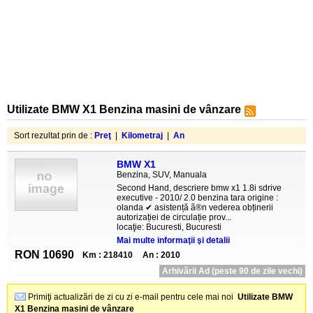
Utilizate BMW X1 Benzina masini de vânzare
Sort rezultat prin de :
Preţ
|
Kilometraj
|
An
BMW X1
Benzina, SUV, Manuala
Second Hand, descriere bmw x1 1.8i sdrive
executive - 2010/ 2.0 benzina tara origine :
olanda ✔ asistență ã®n vederea obținerii
autorizației de circulație prov...
locaţie: Bucuresti, Bucuresti
Mai multe informaţii şi detalii
RON 10690
Km : 218410
An : 2010
Arhivării Ad (peste 90 de zile vechi)
Primiţi actualizări de zi cu zi e-mail pentru cele mai noi
Utilizate BMW
X1 Benzina masini de vânzare