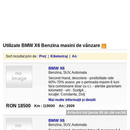
Utilizate BMW X6 Benzina masini de vânzare
Sort rezultat prin de :
Preţ
|
Kilometraj
|
An
BMW X6
Benzina, SUV, Automata
Second Hand, descriere - posibilitate rate
60%-70% avans ,pe o perioada maxim 6 luni
fara comisioane doar cu c.i. - atentie garantam
kilometrii - vin : 5uxfg4...
locaţie: Constanta, Dolj
Mai multe informaţii şi detalii
RON 18500
Km : 119000
An : 2009
Arhivării Ad (peste 90 de zile vechi)
BMW X6
Benzina, SUV, Automata