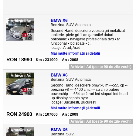
BMW X6
Arhivării Ad
Benzina, SUV, Automata
Second Hand, descriere vopsea gri metalizat
tapiterie: piele gri 1 an garantie! dotari
3
obtionale: • navigatie profesionala dvd • tv
functional • lcd spate • c...
locaţie: Arad, Arad
Mai multe informaţii şi detalii
RON 18990
Km : 231000
An : 2008
Arhivării Ad (peste 90 de zile vechi)
BMW X6
Arhivării Ad
Benzina, SUV, Automata
Second Hand, descriere bmw x6 m ---555 cp --
benzina v8 --- 4400 cmc --- cu chip putere
3
powerchip --- 654 cp faruri led stopuri led head-
up display capota hybr...
locaţie: Bucuresti, Bucuresti
Mai multe informaţii şi detalii
RON 24900
Km : 107000
An : 2009
Arhivării Ad (peste 90 de zile vechi)
BMW X6
Arhivării Ad
Benzina, SUV,