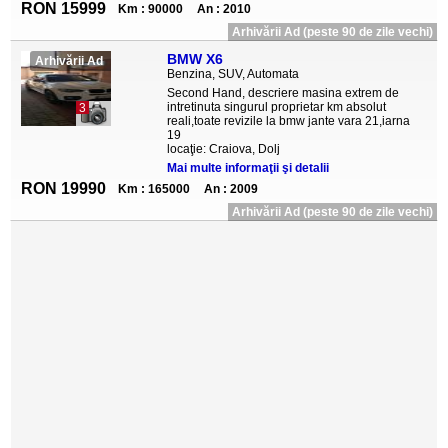
RON 15999
Km : 90000
An : 2010
Arhivării Ad (peste 90 de zile vechi)
BMW X6
Arhivării Ad
Benzina, SUV, Automata
Second Hand, descriere masina extrem de
intretinuta singurul proprietar km absolut
3
reali,toate revizile la bmw jante vara 21,iarna
19
locaţie: Craiova, Dolj
Mai multe informaţii şi detalii
RON 19990
Km : 165000
An : 2009
Arhivării Ad (peste 90 de zile vechi)