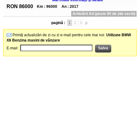
Mai multe informaţii şi detalii
RON 86000
Km : 96000
An : 2017
Arhivării Ad (peste 90 de zile vechi)
pagină :
1
2
3
Primiţi actualizări de zi cu zi e-mail pentru cele mai noi
Utilizate BMW
X6 Benzina masini de vânzare
E-mail :