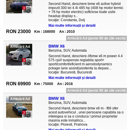
Second Hand, descriere bmw x6 active hybrid
impozit 300 lei 4.4i 485 hp (408 hp motor termic
3
+ 78 hp motor electric) softclose toate usile
headup display s...
locaţie: Constanta, Dolj
Mai multe informaţii şi detalii
RON 23000
Km : 168000
An : 2010
Arhivării Ad (peste 90 de zile vechi)
BMW X6
Arhivării Ad
Benzina, SUV, Automata
Second Hand, descriere ///bmw x6 m power 4.4
575 cp/// suspensie reglabila sport+
3
sport/comfort/eficient m aerododynamics
pckage lane assist(asistenta la depasi...
locaţie: Bucuresti, Bucuresti
Mai multe informaţii şi detalii
RON 69900
Km : 75000
An : 2016
Arhivării Ad (peste 90 de zile vechi)
BMW X6
Arhivării Ad
Benzina, SUV, Automata
Second Hand, descriere bmw x6 m - f86 ofer
acest autovehicul , unei persoane capabila sa o
3
intelegea si sa o conduca ! primul proprietar
masina este inmatricu...
locaţie: Ploiesti, Prahova