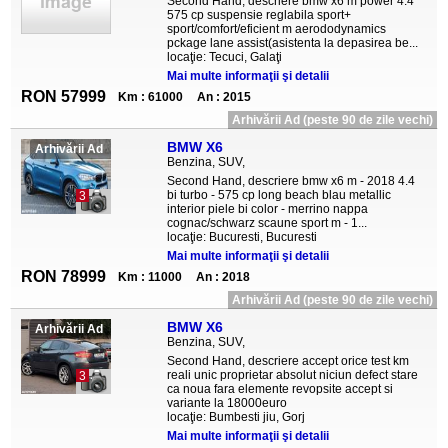
Second Hand, descriere bmw x6 m power 4.4
575 cp suspensie reglabila sport+
sport/comfort/eficient m aerododynamics
pckage lane assist(asistenta la depasirea be...
locaţie: Tecuci, Galaţi
Mai multe informaţii şi detalii
RON 57999
Km : 61000
An : 2015
Arhivării Ad (peste 90 de zile vechi)
BMW X6
Arhivării Ad
Benzina, SUV,
Second Hand, descriere bmw x6 m - 2018 4.4
bi turbo - 575 cp long beach blau metallic
3
interior piele bi color - merrino nappa
cognac/schwarz scaune sport m - 1...
locaţie: Bucuresti, Bucuresti
Mai multe informaţii şi detalii
RON 78999
Km : 11000
An : 2018
Arhivării Ad (peste 90 de zile vechi)
BMW X6
Arhivării Ad
Benzina, SUV,
Second Hand, descriere accept orice test km
reali unic proprietar absolut niciun defect stare
3
ca noua fara elemente revopsite accept si
variante la 18000euro
locaţie: Bumbesti jiu, Gorj
Mai multe informaţii şi detalii