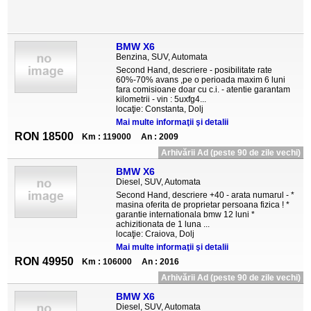
BMW X6
Benzina, SUV, Automata
Second Hand, descriere - posibilitate rate
60%-70% avans ,pe o perioada maxim 6 luni
fara comisioane doar cu c.i. - atentie garantam
kilometrii - vin : 5uxfg4...
locaţie: Constanta, Dolj
Mai multe informaţii şi detalii
RON 18500
Km : 119000
An : 2009
Arhivării Ad (peste 90 de zile vechi)
BMW X6
Diesel, SUV, Automata
Second Hand, descriere +40 - arata numarul - *
masina oferita de proprietar persoana fizica ! *
garantie internationala bmw 12 luni *
achizitionata de 1 luna ...
locaţie: Craiova, Dolj
Mai multe informaţii şi detalii
RON 49950
Km : 106000
An : 2016
Arhivării Ad (peste 90 de zile vechi)
BMW X6
Diesel, SUV, Automata