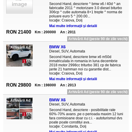
Second Hand, descriere ^ bmw x6 / 40d ^ an
fabricatie 2011 ^ motorizare 3.0 diesel biturbo
306cp ^ cutie automata 8+1 trepte ^ norma de
poluare euro 5 ^ 200.00...
locaţie: Craiova, Dolj
Mai multe informaţii şi detalii
RON 21400
Km : 200000
An : 2011
Arhivării Ad (peste 90 de zile vechi)
BMW X6
Arhivării Ad
Diesel, SUV, Automata
Second Hand, descriere bmw x6 m50d
inmatriculata in romania in luna decembrie
1
2018 motor 2998cc triturbo 381 cp de fabrica
jante 21 hamman noi cu garantie dist...
locaţie: Craiova, Dolj
Mai multe informaţii şi detalii
RON 29800
Km : 198000
An : 2013
Arhivării Ad (peste 90 de zile vechi)
BMW X6
Arhivării Ad
Diesel, SUV, Automata
Second Hand, descriere - posibilitate rate
60%-70% avans ,pe o perioada maxim 12 luni
1
fara comisioane doar cu c.i. - autoturismul dvs
poate poate constitui ava...
locaţie: Constanta, Dolj