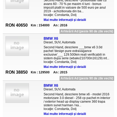
Second Hand, descriere - posibilitate rate cu
avans 60 - 70 % pe maxim 4 luni - bonus
impozit platit in valoare de 500 euro pe anul
2019 - achizitionata din ba...
locaţie: Constanta, Dolj
Mai multe informaţii şi detalii
RON 40650
Km : 154000
An : 2016
Arhivării Ad (peste 90 de zile vechi)
BMW X6
Diesel, SUV, Automata
Second Hand, descriere ___bmw x6 3.0d
pachet 'design pure extravagance
exclusive'___ 129.500km reali verificabili in
sistem dupa serie (wbakv210700n16129) int...
locaţie: Constanta, Dolj
Mai multe informaţii şi detalii
RON 38850
Km : 129500
An : 2015
Arhivării Ad (peste 90 de zile vechi)
BMW X6
Diesel, SUV, Automata
Second Hand, descriere bmw x6 - model 2016
motorizare 3.0 diesel - 258 cp pachet m interior
/ exterior head up display camere 360 trapa
sistem sunet harman / ka...
locaţie: Constanta, Dolj
Mai multe informaţii şi detalii