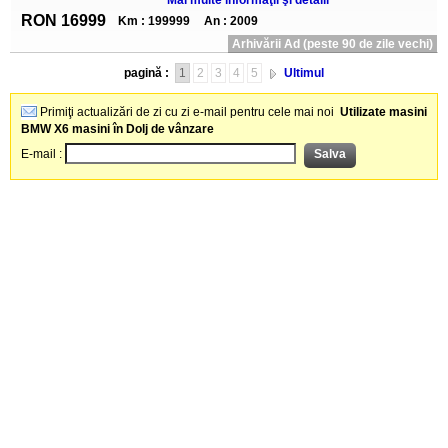
Mai multe informaţii şi detalii
RON 16999
Km : 199999
An : 2009
Arhivării Ad (peste 90 de zile vechi)
pagină :
1
2
3
4
5
Ultimul
Primiţi actualizări de zi cu zi e-mail pentru cele mai noi
Utilizate masini
BMW X6 masini în Dolj de vânzare
E-mail :