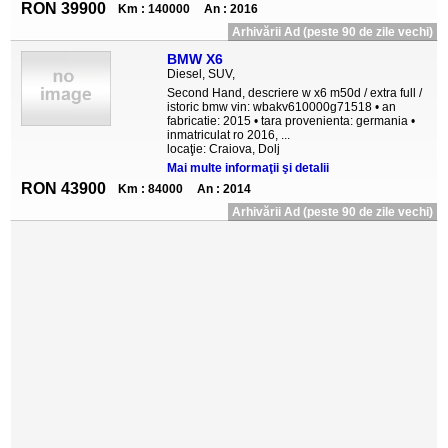
RON 39900
Km : 140000
An : 2016
Arhivării Ad (peste 90 de zile vechi)
BMW X6
Diesel, SUV,
Second Hand, descriere w x6 m50d / extra full /
istoric bmw vin: wbakv610000g71518 • an
fabricatie: 2015 • tara provenienta: germania •
inmatriculat ro 2016, ...
locaţie: Craiova, Dolj
Mai multe informaţii şi detalii
RON 43900
Km : 84000
An : 2014
Arhivării Ad (peste 90 de zile vechi)