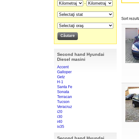
-
Sort rezult
Second hand Hyundai
Diesel masini
Accent
Galloper
Getz
H-1
Santa Fe
Sonata
Terracan
Tucson
Veracruz
i20
i30
i40
ix35
Second hand Hyundai