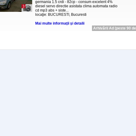
germania 1.5 crdi - 82cp - consum excelent 4%
diesel servo directie asistata clima automata radio
3
cd mp3 abs + siste...
locaţie: BUCURESTI, Bucuresti
Mai multe informaţii şi detalii
Arhivării Ad (peste 90 de 