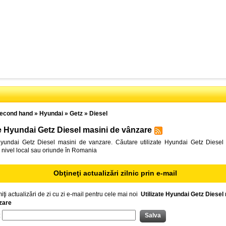
econd hand
»
Hyundai
»
Getz
»
Diesel
te Hyundai Getz Diesel masini de vânzare
 Hyundai Getz Diesel masini de vanzare. Căutare utilizate Hyundai Getz Diesel
 nivel local sau oriunde în Romania
Obţineţi actualizări zilnic prin e-mail
iţi actualizări de zi cu zi e-mail pentru cele mai noi
Utilizate Hyundai Getz Diesel
zare
: