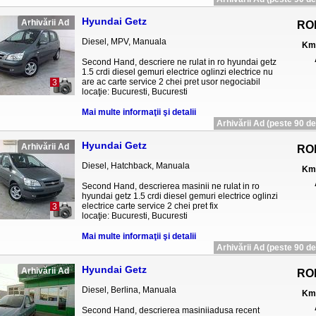
Hyundai Getz
Arhivării Ad
RO
Diesel, MPV, Manuala
Km 
Second Hand, descriere ne rulat in ro hyundai getz
1.5 crdi diesel gemuri electrice oglinzi electrice nu
are ac carte service 2 chei pret usor negociabil
3
locaţie: Bucuresti, Bucuresti
Mai multe informaţii şi detalii
Arhivării Ad (peste 90 de 
Hyundai Getz
Arhivării Ad
RO
Diesel, Hatchback, Manuala
Km 
Second Hand, descrierea masinii ne rulat in ro
hyundai getz 1.5 crdi diesel gemuri electrice oglinzi
electrice carte service 2 chei pret fix
3
locaţie: Bucuresti, Bucuresti
Mai multe informaţii şi detalii
Arhivării Ad (peste 90 de 
Hyundai Getz
Arhivării Ad
RO
Diesel, Berlina, Manuala
Km 
Second Hand, descrierea masiniiadusa recent