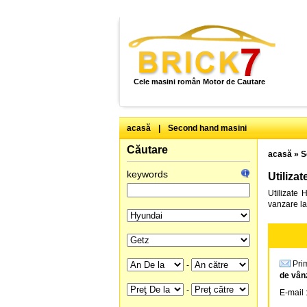
Cele masini român Motor de Cautare
acasă
|
Second hand masini
Căutare
acasă
»
S
keywords
Utiliza
Utilizate
vanzare la
Prim
-
de vân
-
E-mail 