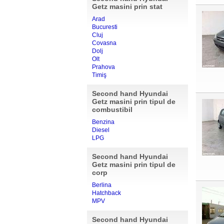
Getz masini prin stat
Arad
Bucuresti
Cluj
Covasna
Dolj
Olt
Prahova
Timiş
Second hand Hyundai
Getz masini prin tipul de
combustibil
Benzina
Diesel
LPG
Second hand Hyundai
Getz masini prin tipul de
corp
Berlina
Hatchback
MPV
Second hand Hyundai