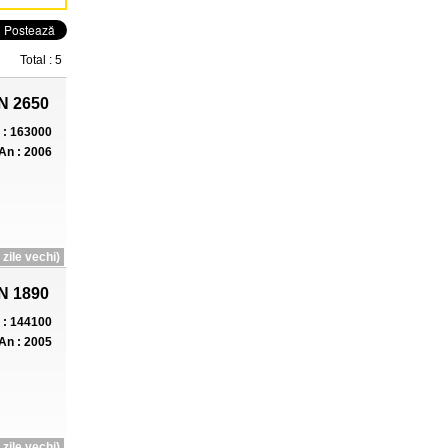
Total : 5
N 2650
: 163000
An : 2006
zile vechi)
N 1890
: 144100
An : 2005
zile vechi)