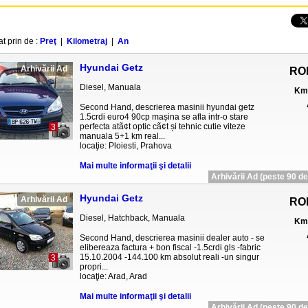
at prin de :
Preţ
|
Kilometraj
|
An
Hyundai Getz
Arhivării Ad
RO
Diesel, Manuala
Km 
Second Hand, descrierea masinii hyundai getz
1.5crdi euro4 90cp mașina se afla intr-o stare
perfecta atã¢t optic cã¢t și tehnic cutie viteze
3
manuala 5+1 km real...
locaţie: Ploiesti, Prahova
Mai multe informaţii şi detalii
Arhivării Ad (peste 90 de 
Hyundai Getz
Arhivării Ad
RO
Diesel, Hatchback, Manuala
Km 
Second Hand, descrierea masinii dealer auto - se
elibereaza factura + bon fiscal -1.5crdi gls -fabric
15.10.2004 -144.100 km absolut reali -un singur
3
propri...
locaţie: Arad, Arad
Mai multe informaţii şi detalii
Arhivării Ad (peste 90 de 