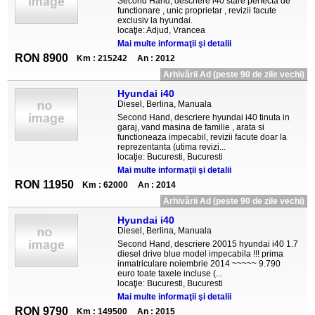
Second Hand, descriere i40 stare perfecta de
functionare , unic proprietar , revizii facute
exclusiv la hyundai.
locaţie: Adjud, Vrancea
Mai multe informaţii şi detalii
RON 8900
Km : 215242
An : 2012
Arhivării Ad (peste 90 de zile vechi)
Hyundai i40
Diesel, Berlina, Manuala
Second Hand, descriere hyundai i40 tinuta in
garaj, vand masina de familie , arata si
functioneaza impecabil, revizii facute doar la
reprezentanta (utima revizi...
locaţie: Bucuresti, Bucuresti
Mai multe informaţii şi detalii
RON 11950
Km : 62000
An : 2014
Arhivării Ad (peste 90 de zile vechi)
Hyundai i40
Diesel, Berlina, Manuala
Second Hand, descriere 20015 hyundai i40 1.7
diesel drive blue model impecabila !!! prima
inmatriculare noiembrie 2014 ~~~~~ 9.790
euro toate taxele incluse (...
locaţie: Bucuresti, Bucuresti
Mai multe informaţii şi detalii
RON 9790
Km : 149500
An : 2015