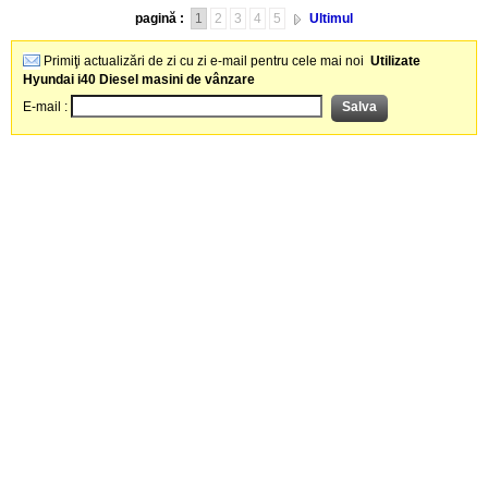
pagină :
1
2
3
4
5
Ultimul
Primiţi actualizări de zi cu zi e-mail pentru cele mai noi
Utilizate
Hyundai i40 Diesel masini de vânzare
E-mail :