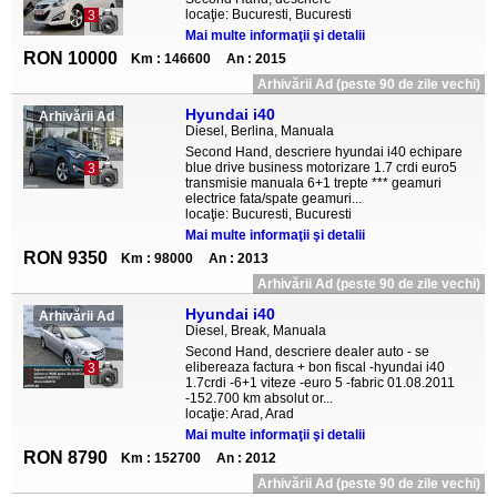
locaţie: Bucuresti, Bucuresti
3
Mai multe informaţii şi detalii
RON 10000
Km : 146600
An : 2015
Arhivării Ad (peste 90 de zile vechi)
Hyundai i40
Arhivării Ad
Diesel, Berlina, Manuala
Second Hand, descriere hyundai i40 echipare
blue drive business motorizare 1.7 crdi euro5
3
transmisie manuala 6+1 trepte *** geamuri
electrice fata/spate geamuri...
locaţie: Bucuresti, Bucuresti
Mai multe informaţii şi detalii
RON 9350
Km : 98000
An : 2013
Arhivării Ad (peste 90 de zile vechi)
Hyundai i40
Arhivării Ad
Diesel, Break, Manuala
Second Hand, descriere dealer auto - se
elibereaza factura + bon fiscal -hyundai i40
3
1.7crdi -6+1 viteze -euro 5 -fabric 01.08.2011
-152.700 km absolut or...
locaţie: Arad, Arad
Mai multe informaţii şi detalii
RON 8790
Km : 152700
An : 2012
Arhivării Ad (peste 90 de zile vechi)