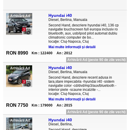
Hyundai i40
Arhivării Ad
Diesel, Berlina, Manuala
Second Hand, descriere hyundai i40, 136 cp
navigatie touchscreen full europa inclusiv ro
3
bluetooth, aux, usb/ipod pilot automat dublu
climatronic computer de bo...
locaţie: Cluj-Napoca, Cluj
Mai multe informaţii şi detalii
RON 8990
Km : 122400
An : 2012
Arhivării Ad (peste 90 de zile vechi)
Hyundai i40
Arhivării Ad
Diesel, Berlina, Manuala
Second Hand, descriere recent adusa in
tara,stare impecabila -hyundai i40 -sistem
3
navigatie color -cd/dvd/mp3/aux/bluetooth -
interior piele -scaune incalzite -...
locaţie: Cluj-Napoca, Cluj
Mai multe informaţii şi detalii
RON 7750
Km : 179000
An : 2015
Arhivării Ad (peste 90 de zile vechi)
Hyundai i40
Arhivării Ad
Diesel, Berlina,
Second Hand, descriere