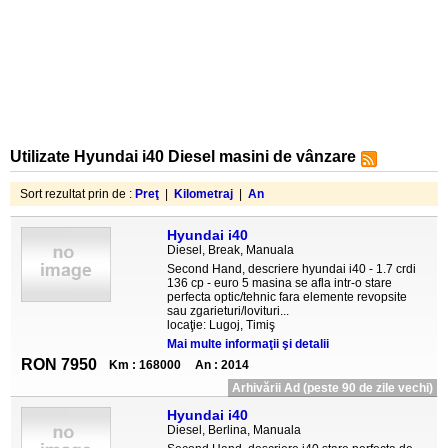
Utilizate Hyundai i40 Diesel masini de vânzare
Sort rezultat prin de :
Preţ
|
Kilometraj
|
An
Hyundai i40
Diesel, Break, Manuala
Second Hand, descriere hyundai i40 - 1.7 crdi
136 cp - euro 5 masina se afla intr-o stare
perfecta optic/tehnic fara elemente revopsite
sau zgarieturi/lovituri...
locaţie: Lugoj, Timiş
Mai multe informaţii şi detalii
RON 7950
Km : 168000
An : 2014
Arhivării Ad (peste 90 de zile vechi)
Hyundai i40
Diesel, Berlina, Manuala