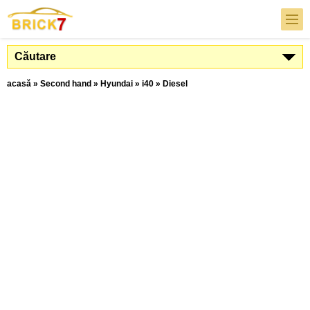
Căutare
acasă
»
Second hand
»
Hyundai
»
i40
»
Diesel