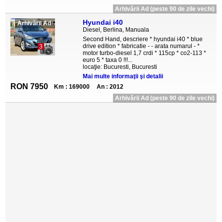
Arhivării Ad (peste 90 de zile vechi)
Hyundai i40
Arhivării Ad
Diesel, Berlina, Manuala
Second Hand, descriere * hyundai i40 * blue
drive edition * fabricatie - - arata numarul - *
3
motor turbo-diesel 1,7 crdi * 115cp * co2-113 *
euro 5 * taxa 0 !!!...
locaţie: Bucuresti, Bucuresti
Mai multe informaţii şi detalii
RON 7950
Km : 169000
An : 2012
Arhivării Ad (peste 90 de zile vechi)