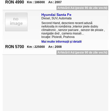
RON 4990
Km : 186000
An : 2007
Arhivării Ad (peste 90 de zile vechi)
Hyundai Santa Fe
Diesel, SUV, Automata
Second Hand, descriere recent adusă
nefolosita in romã¢nia ,interior piele dublu
climatronic , senzor parcare , senzor de ploaie ,
navigație dvd , camera masali...
locaţie: Ploiesti, Prahova
Mai multe informaţii şi detalii
RON 5700
Km : 225000
An : 2008
Arhivării Ad (peste 90 de zile vechi)