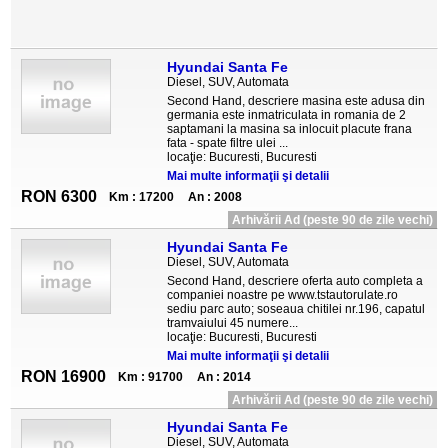
Hyundai Santa Fe
Diesel, SUV, Automata
Second Hand, descriere masina este adusa din
germania este inmatriculata in romania de 2
saptamani la masina sa inlocuit placute frana
fata - spate filtre ulei ...
locaţie: Bucuresti, Bucuresti
Mai multe informaţii şi detalii
RON 6300
Km : 17200
An : 2008
Arhivării Ad (peste 90 de zile vechi)
Hyundai Santa Fe
Diesel, SUV, Automata
Second Hand, descriere oferta auto completa a
companiei noastre pe www.tstautorulate.ro
sediu parc auto; soseaua chitilei nr.196, capatul
tramvaiului 45 numere...
locaţie: Bucuresti, Bucuresti
Mai multe informaţii şi detalii
RON 16900
Km : 91700
An : 2014
Arhivării Ad (peste 90 de zile vechi)
Hyundai Santa Fe
Diesel, SUV, Automata