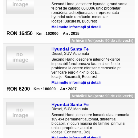
Second Hand, descriere hyundai grand santa
fe pret de catalog 60.000€ unic proprietar
romã¢nia ,achiziționata din reprezentata
hyundai auto romã¢nia. motorizar...
locaţie: Bucuresti, Bucuresti
Mai multe informaţii şi detalii
RON 16450
Km : 162000
An : 2015
Arhivării Ad (peste 90 de zile vechi)
Hyundai Santa Fe
Diesel, SUV, Automata
Second Hand, descriere interior / exterior
impecabil functioneaza fara nici un fel de
problema la cerere ofer serie caroserie pt.
verificare euro 4 4x4 pilot a...
locaţie: Bucuresti, Bucuresti
Mai multe informaţii şi detalii
RON 6200
Km : 180000
An : 2007
Arhivării Ad (peste 90 de zile vechi)
Hyundai Santa Fe
Diesel, SUV, Manuala
Second Hand, descriere inmatriculata romania,
suv 4x4 permanent automat, diferential
blocabil, 7 locuri masina de familie, primul si
unicul proprietar, autotur...
locaţie: Constanta, Dolj