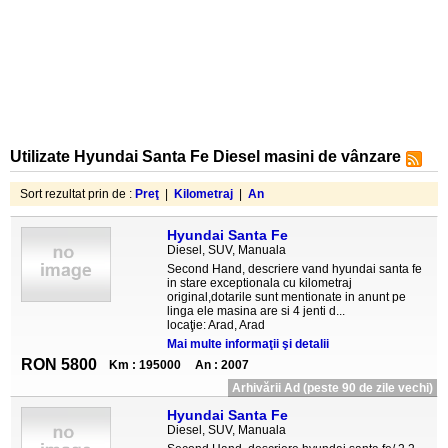
Utilizate Hyundai Santa Fe Diesel masini de vânzare
Sort rezultat prin de :
Preţ
|
Kilometraj
|
An
Hyundai Santa Fe
Diesel, SUV, Manuala
Second Hand, descriere vand hyundai santa fe
in stare exceptionala cu kilometraj
original,dotarile sunt mentionate in anunt pe
linga ele masina are si 4 jenti d...
locaţie: Arad, Arad
Mai multe informaţii şi detalii
RON 5800
Km : 195000
An : 2007
Arhivării Ad (peste 90 de zile vechi)
Hyundai Santa Fe
Diesel, SUV, Manuala