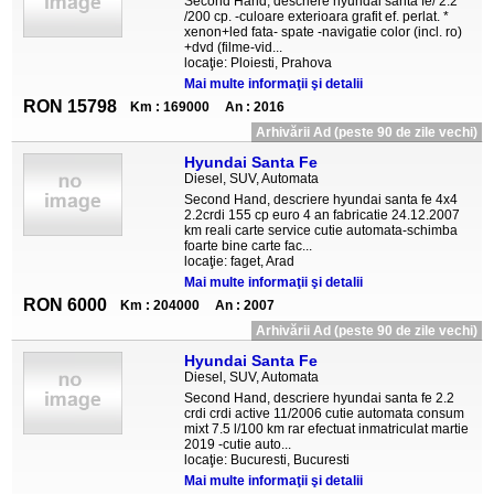
Second Hand, descriere hyundai santa fe/ 2.2
/200 cp. -culoare exterioara grafit ef. perlat. *
xenon+led fata- spate -navigatie color (incl. ro)
+dvd (filme-vid...
locaţie: Ploiesti, Prahova
Mai multe informaţii şi detalii
RON 15798
Km : 169000
An : 2016
Arhivării Ad (peste 90 de zile vechi)
Hyundai Santa Fe
Diesel, SUV, Automata
Second Hand, descriere hyundai santa fe 4x4
2.2crdi 155 cp euro 4 an fabricatie 24.12.2007
km reali carte service cutie automata-schimba
foarte bine carte fac...
locaţie: faget, Arad
Mai multe informaţii şi detalii
RON 6000
Km : 204000
An : 2007
Arhivării Ad (peste 90 de zile vechi)
Hyundai Santa Fe
Diesel, SUV, Automata
Second Hand, descriere hyundai santa fe 2.2
crdi crdi active 11/2006 cutie automata consum
mixt 7.5 l/100 km rar efectuat inmatriculat martie
2019 -cutie auto...
locaţie: Bucuresti, Bucuresti
Mai multe informaţii şi detalii