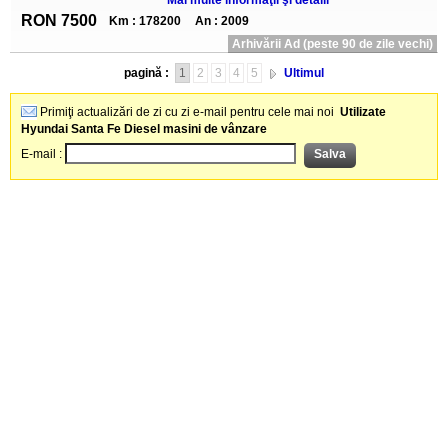
Mai multe informaţii şi detalii
RON 7500
Km : 178200
An : 2009
Arhivării Ad (peste 90 de zile vechi)
pagină :
1
2
3
4
5
Ultimul
Primiţi actualizări de zi cu zi e-mail pentru cele mai noi
Utilizate
Hyundai Santa Fe Diesel masini de vânzare
E-mail :