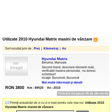
Utilizate 2010 Hyundai Matrix masini de vânzare
Sort rezultat prin de :
Preţ
|
Kilometraj
|
An
Hyundai Matrix
Benzina, Manuala
Second Hand, descriere kilometri reali,
verificabil masina personala , nu doresc
schimburi!
locaţie: Bucuresti, Bucuresti
Mai multe informaţii şi detalii
RON 3800
Km : 89520
An : 2010
Arhivării Ad (peste 90 de zile vechi)
Primiţi actualizări de zi cu zi e-mail pentru cele mai noi
Utilizate 2010
Hyundai Matrix masini de vânzare