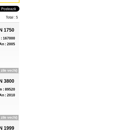
Total : 5
N 1750
: 167000
An : 2005
zile vechi)
N 3800
 : 89520
An : 2010
zile vechi)
N 1999