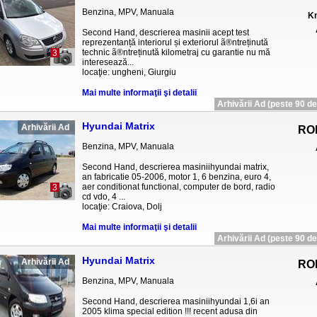
Benzina, MPV, Manuala
Km
Second Hand, descrierea masinii acept test
reprezentanță interiorul și exteriorul ã®ntreținută
technic ã®ntreținută kilometraj cu garantie nu mă
3
interesează...
locaţie: ungheni, Giurgiu
Mai multe informaţii şi detalii
Arhivării Ad (peste 90 de 
Hyundai Matrix
Arhivării Ad
RO
Benzina, MPV, Manuala
Second Hand, descrierea masiniihyundai matrix,
an fabricatie 05-2006, motor 1, 6 benzina, euro 4,
aer conditionat functional, computer de bord, radio
3
cd vdo, 4 ...
locaţie: Craiova, Dolj
Mai multe informaţii şi detalii
Arhivării Ad (peste 90 de 
Hyundai Matrix
Arhivării Ad
RO
Benzina, MPV, Manuala
Second Hand, descrierea masiniihyundai 1,6i an
2005 klima special edition !!! recent adusa din