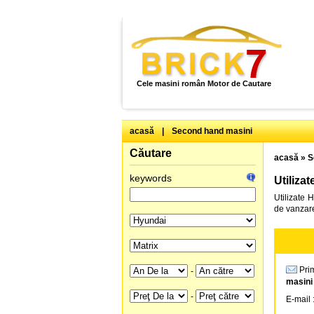
Cele masini român Motor de Cautare
acasă
|
Second hand masini
Căutare
acasă
»
S
keywords
Utiliza
Utilizate 
de vanzare
Prim
-
masini
-
E-mail 