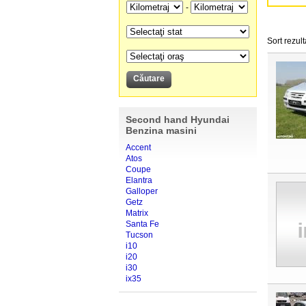
-
Sort rezult
Second hand Hyundai
Benzina masini
Accent
Atos
Coupe
Elantra
Galloper
Getz
Matrix
Santa Fe
Tucson
i10
i20
i30
ix35