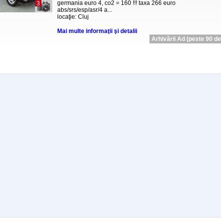
germania euro 4, co2 = 160 !!! taxa 266 euro
3
abs/srs/esp/asr/4 a...
locaţie: Cluj
Mai multe informaţii şi detalii
Arhivării Ad (peste 90 de 