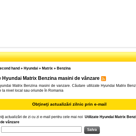
econd hand
»
Hyundai
»
Matrix
»
Benzina
te Hyundai Matrix Benzina masini de vânzare
Hyundai Matrix Benzina masini de vanzare. Căutare utilizate Hyundai Matrix Benz
 la nivel local sau oriunde în Romania
Obţineţi actualizări zilnic prin e-mail
iţi actualizări de zi cu zi e-mail pentru cele mai noi
Utilizate Hyundai Matrix Benz
 de vânzare
: