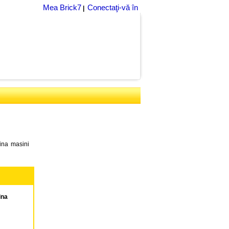
Mea Brick7
Conectaţi-vă în
|
ina masini
ina