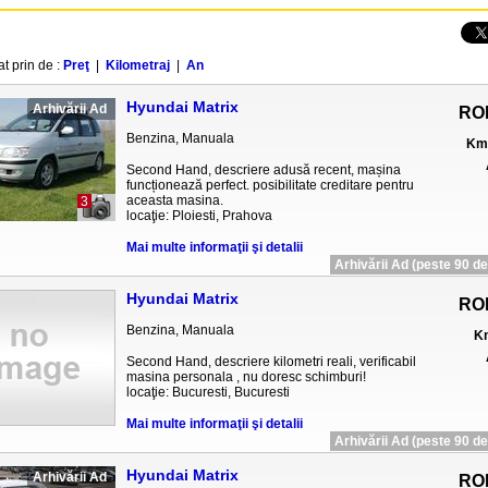
at prin de :
Preţ
|
Kilometraj
|
An
Hyundai Matrix
Arhivării Ad
RO
Benzina, Manuala
Km 
Second Hand, descriere adusă recent, mașina
funcționează perfect. posibilitate creditare pentru
aceasta masina.
3
locaţie: Ploiesti, Prahova
Mai multe informaţii şi detalii
Arhivării Ad (peste 90 de 
Hyundai Matrix
RO
Benzina, Manuala
Km
Second Hand, descriere kilometri reali, verificabil
masina personala , nu doresc schimburi!
locaţie: Bucuresti, Bucuresti
Mai multe informaţii şi detalii
Arhivării Ad (peste 90 de 
Hyundai Matrix
Arhivării Ad
RO