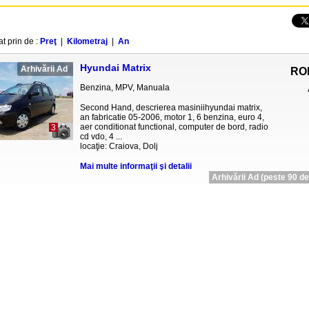
at prin de :
Preţ
|
Kilometraj
|
An
Hyundai Matrix
Arhivării Ad
RO
Benzina, MPV, Manuala
Second Hand, descrierea masiniihyundai matrix,
an fabricatie 05-2006, motor 1, 6 benzina, euro 4,
aer conditionat functional, computer de bord, radio
3
cd vdo, 4 ...
locaţie: Craiova, Dolj
Mai multe informaţii şi detalii
Arhivării Ad (peste 90 de 