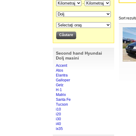
-
Sort rezult
Second hand Hyundai
Dolj masini
Accent
Atos
Elantra
Galloper
Getz
H-1
Matrix
Santa Fe
Tucson
i10
i20
i30
i40
ix35