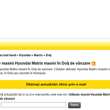
econd hand
»
Hyundai
»
Matrix
»
Dolj
te masini Hyundai Matrix masini în Dolj de vânzare
Hyundai Matrix masini în Dolj de vanzare. Căutare utilizate Hyundai Matrix cmasini
ocal, în Dolj sau oriunde în Romania
Obţineţi actualizări zilnic prin e-mail
iţi actualizări de zi cu zi e-mail pentru cele mai noi
Utilizate masini Hyundai Matr
 de vânzare
: