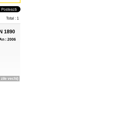
Total : 1
N 1890
An : 2006
zile vechi)