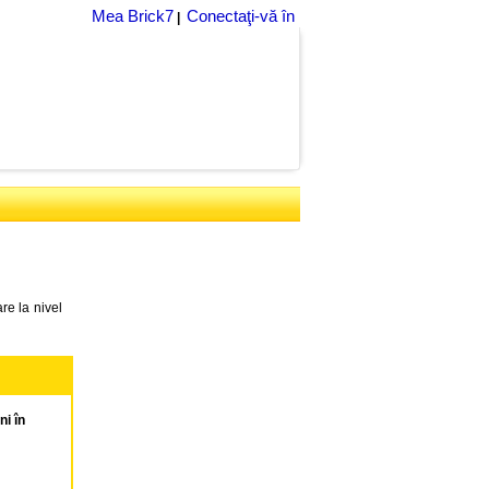
Mea Brick7
Conectaţi-vă în
|
re la nivel
i în