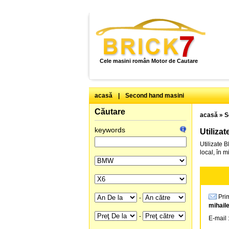
Cele masini român Motor de Cautare
acasă
|
Second hand masini
Căutare
acasă
»
S
keywords
Utiliza
Utilizate 
local, în 
Prim
-
mihaile
-
E-mail 