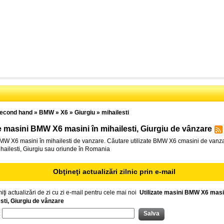
econd hand
»
BMW
»
X6
»
Giurgiu
»
mihailesti
te masini BMW X6 masini în mihailesti, Giurgiu de vânzare
BMW X6 masini în mihailesti de vanzare. Căutare utilizate BMW X6 cmasini de vanza
mihailesti, Giurgiu sau oriunde în Romania
Obţineţi actualizări zilnic prin e-mail
iţi actualizări de zi cu zi e-mail pentru cele mai noi
Utilizate masini BMW X6 masin
sti, Giurgiu de vânzare
: