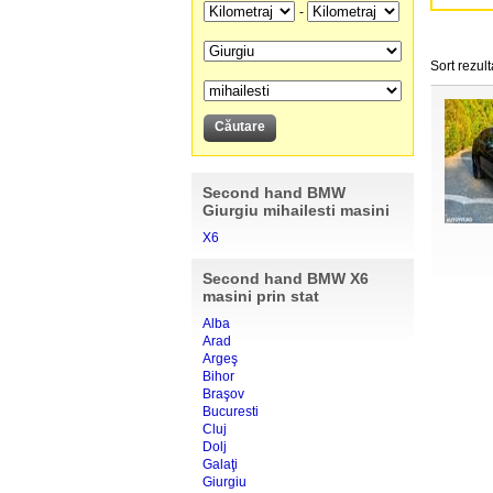
-
Sort rezult
Second hand BMW
Giurgiu mihailesti masini
X6
Second hand BMW X6
masini prin stat
Alba
Arad
Argeş
Bihor
Braşov
Bucuresti
Cluj
Dolj
Galaţi
Giurgiu