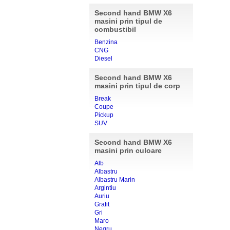
Second hand BMW X6
masini prin tipul de
combustibil
Benzina
CNG
Diesel
Second hand BMW X6
masini prin tipul de corp
Break
Coupe
Pickup
SUV
Second hand BMW X6
masini prin culoare
Alb
Albastru
Albastru Marin
Argintiu
Auriu
Grafit
Gri
Maro
Negru