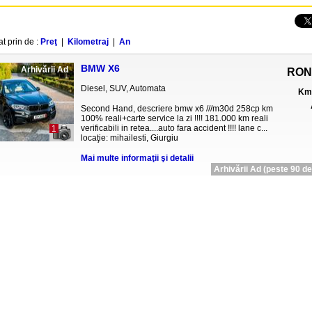
at prin de :
Preţ
|
Kilometraj
|
An
BMW X6
Arhivării Ad
RON
Diesel, SUV, Automata
Km 
Second Hand, descriere bmw x6 ///m30d 258cp km
100% reali+carte service la zi !!!! 181.000 km reali
verificabili in retea....auto fara accident !!!! lane c...
1
locaţie: mihailesti, Giurgiu
Mai multe informaţii şi detalii
Arhivării Ad (peste 90 de 