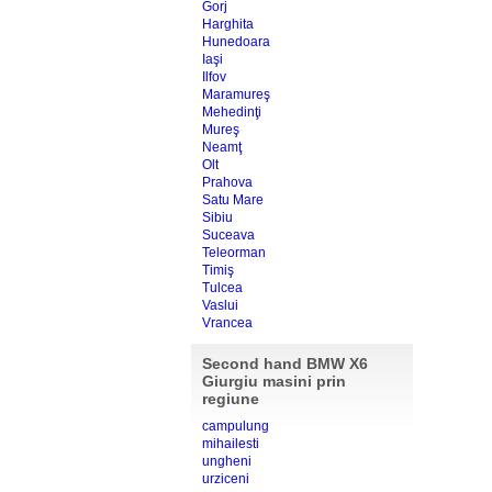
Gorj
Harghita
Hunedoara
Iaşi
Ilfov
Maramureş
Mehedinţi
Mureş
Neamţ
Olt
Prahova
Satu Mare
Sibiu
Suceava
Teleorman
Timiş
Tulcea
Vaslui
Vrancea
Second hand BMW X6
Giurgiu masini prin
regiune
campulung
mihailesti
ungheni
urziceni