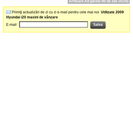
Arhivării Ad (peste 90 de zile vechi)
Primiţi actualizări de zi cu zi e-mail pentru cele mai noi
Utilizate 2009
Hyundai i20 masini de vânzare
E-mail :