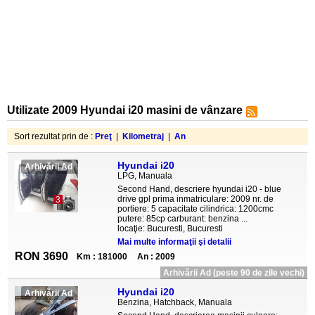
Utilizate 2009 Hyundai i20 masini de vânzare
Sort rezultat prin de :
Preţ
|
Kilometraj
|
An
Hyundai i20
Arhivării Ad
LPG, Manuala
Second Hand, descriere hyundai i20 - blue
drive gpl prima inmatriculare: 2009 nr. de
3
portiere: 5 capacitate cilindrica: 1200cmc
putere: 85cp carburant: benzina ...
locaţie: Bucuresti, Bucuresti
Mai multe informaţii şi detalii
RON 3690
Km : 181000
An : 2009
Arhivării Ad (peste 90 de zile vechi)
Hyundai i20
Arhivării Ad
Benzina, Hatchback, Manuala