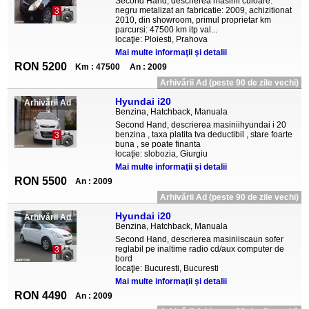
Second Hand, descrierea masinii culoare:
negru metalizat an fabricatie: 2009, achizitionat
3
2010, din showroom, primul proprietar km
parcursi: 47500 km itp val...
locaţie: Ploiesti, Prahova
Mai multe informaţii şi detalii
RON 5200
Km : 47500
An : 2009
Arhivării Ad (peste 90 de zile vechi)
Hyundai i20
Arhivării Ad
Benzina, Hatchback, Manuala
Second Hand, descrierea masiniihyundai i 20
benzina , taxa platita tva deductibil , stare foarte
3
buna , se poate finanta
locaţie: slobozia, Giurgiu
Mai multe informaţii şi detalii
RON 5500
An : 2009
Arhivării Ad (peste 90 de zile vechi)
Hyundai i20
Arhivării Ad
Benzina, Hatchback, Manuala
Second Hand, descrierea masiniiscaun sofer
reglabil pe inaltime radio cd/aux computer de
3
bord
locaţie: Bucuresti, Bucuresti
Mai multe informaţii şi detalii
RON 4490
An : 2009