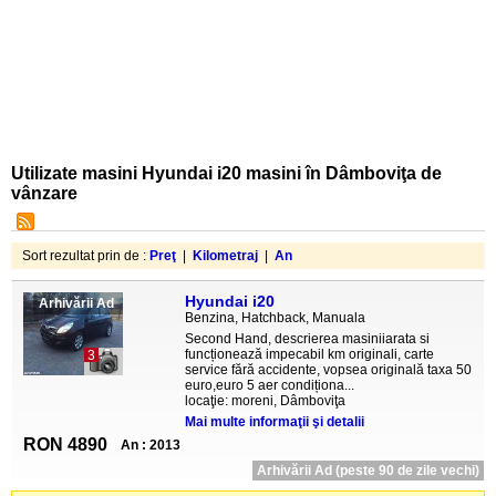
Utilizate masini Hyundai i20 masini în Dâmboviţa de
vânzare
Sort rezultat prin de :
Preţ
|
Kilometraj
|
An
Hyundai i20
Arhivării Ad
Benzina, Hatchback, Manuala
Second Hand, descrierea masiniiarata si
funcționează impecabil km originali, carte
3
service fără accidente, vopsea originală taxa 50
euro,euro 5 aer condiționa...
locaţie: moreni, Dâmboviţa
Mai multe informaţii şi detalii
RON 4890
An : 2013
Arhivării Ad (peste 90 de zile vechi)