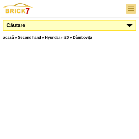
Căutare
acasă
»
Second hand
»
Hyundai
»
i20
»
Dâmboviţa