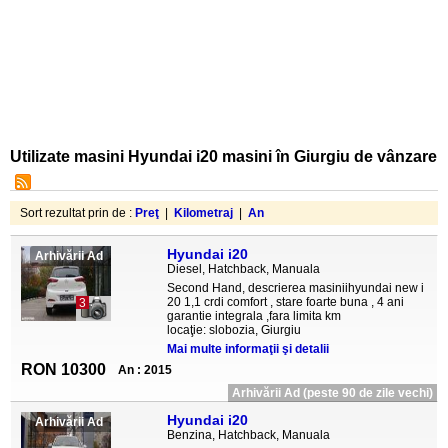
Utilizate masini Hyundai i20 masini în Giurgiu de vânzare
Sort rezultat prin de :
Preţ
|
Kilometraj
|
An
Hyundai i20
Arhivării Ad
Diesel, Hatchback, Manuala
Second Hand, descrierea masiniihyundai new i
20 1,1 crdi comfort , stare foarte buna , 4 ani
3
garantie integrala ,fara limita km
locaţie: slobozia, Giurgiu
Mai multe informaţii şi detalii
RON 10300
An : 2015
Arhivării Ad (peste 90 de zile vechi)
Hyundai i20
Arhivării Ad
Benzina, Hatchback, Manuala