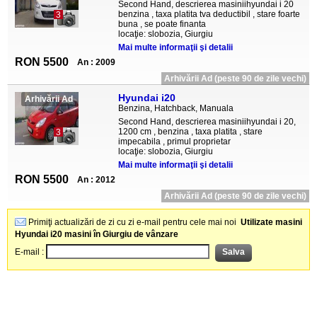
Second Hand, descrierea masiniihyundai i 20
benzina , taxa platita tva deductibil , stare foarte
3
buna , se poate finanta
locaţie: slobozia, Giurgiu
Mai multe informaţii şi detalii
RON 5500
An : 2009
Arhivării Ad (peste 90 de zile vechi)
Hyundai i20
Arhivării Ad
Benzina, Hatchback, Manuala
Second Hand, descrierea masiniihyundai i 20,
1200 cm , benzina , taxa platita , stare
3
impecabila , primul proprietar
locaţie: slobozia, Giurgiu
Mai multe informaţii şi detalii
RON 5500
An : 2012
Arhivării Ad (peste 90 de zile vechi)
Primiţi actualizări de zi cu zi e-mail pentru cele mai noi
Utilizate masini
Hyundai i20 masini în Giurgiu de vânzare
E-mail :