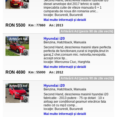
Second Hand, descrierea masinii hyundai i20
diesel anvelope dot 2017 tehnic si optic
3
impecabila cutie de viteze manuala 6 + 1
cumparata de noua din romania unic...
locaţie: Bucuresti, Bucuresti
Mai multe informaţii şi detalii
RON 5500
Km : 77860
An : 2013
Arhivării Ad (peste 90 de zile vechi)
Hyundai i20
Arhivării Ad
Benzina, Hatchback, Manuala
Second Hand, descrierea masinii stare perfecta
perfecta de functionare,curat si ingrijita,tinut in
3
garaj,2 chei,consum mic. nelovita,nevopsita.
accept orice tip...
locaţie: Miercurea Ciuc, Harghita
Mai multe informaţii şi detalii
RON 4690
Km : 55000
An : 2012
Arhivării Ad (peste 90 de zile vechi)
Hyundai i20
Arhivării Ad
Benzina, Hatchback, Manuala
Second Hand, descrierea masinii hyundai i20
fabricatie - 2013 putere - 75 cp dotari : 10 x
3
airbag aer conditionat geamuri electrice fata
radio cd cu mp3 comp...
locaţie: Bucuresti, Bucuresti
Mai multe informaţii şi detalii