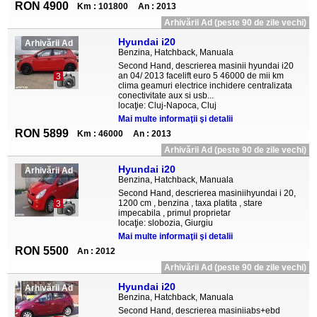
RON 4900
Km : 101800
An : 2013
Arhivării Ad (peste 90 de zile vechi)
Hyundai i20
Arhivării Ad
Benzina, Hatchback, Manuala
Second Hand, descrierea masinii hyundai i20
an 04/ 2013 facelift euro 5 46000 de mii km
3
clima geamuri electrice inchidere centralizata
conectivitate aux si usb...
locaţie: Cluj-Napoca, Cluj
Mai multe informaţii şi detalii
RON 5899
Km : 46000
An : 2013
Arhivării Ad (peste 90 de zile vechi)
Hyundai i20
Arhivării Ad
Benzina, Hatchback, Manuala
Second Hand, descrierea masiniihyundai i 20,
1200 cm , benzina , taxa platita , stare
3
impecabila , primul proprietar
locaţie: slobozia, Giurgiu
Mai multe informaţii şi detalii
RON 5500
An : 2012
Arhivării Ad (peste 90 de zile vechi)
Hyundai i20
Arhivării Ad
Benzina, Hatchback, Manuala
Second Hand, descrierea masiniiabs+ebd