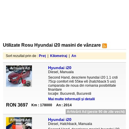
Utilizate Rosu Hyundai i20 masini de vânzare
Sort rezultat prin de :
Preţ
|
Kilometraj
|
An
Hyundai i20
Arhivării Ad
Diesel, Manuala
Second Hand, descriere hyundai i20 1.1 crdi
75cp comfort m6 55kw e6 (hatchback 5 usi)
3
cumparata de noua din romania posibilitate
finantare
locaţie: Bucuresti, Bucuresti
Mai multe informaţii şi detalii
RON 3697
Km : 178000
An : 2014
Arhivării Ad (peste 90 de zile vechi)
Hyundai i20
Arhivării Ad
Diesel, Hatchback, Manuala