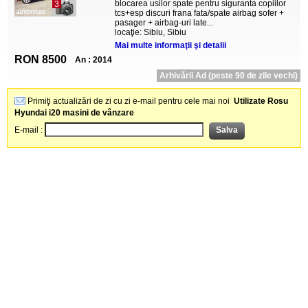
blocarea usilor spate pentru siguranta copiilor
3
tcs+esp discuri frana fata/spate airbag sofer +
pasager + airbag-uri late...
locaţie: Sibiu, Sibiu
Mai multe informaţii şi detalii
RON 8500
An : 2014
Arhivării Ad (peste 90 de zile vechi)
Primiţi actualizări de zi cu zi e-mail pentru cele mai noi
Utilizate Rosu
Hyundai i20 masini de vânzare
E-mail :