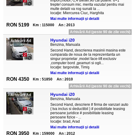
import,motor;-1,4 diesel.90 cai putere. 6+1
3
trepte! consum mic. merita vazuta! pentru mai
multe detalii va rog sunati la ...
locaţie: Miercurea Ciuc, Harghita
Mai multe informaţii şi detalii
RON 5199
Km : 115000
An : 2013
Arhivării Ad (peste 90 de zile vechi)
Hyundai i20
Arhivării Ad
Benzina, Manuala
Second Hand, descrierea masinii masina este
cumparata de noua de la reprezentanta un
2
singur proprietar ,model face-lift exclusiv
,computer bord ,geamuri si ogli...
locaţie: targoviste, Timiş
Mai multe informaţii şi detalii
RON 4350
Km : 51850
An : 2010
Arhivării Ad (peste 90 de zile vechi)
Hyundai i20
Arhivării Ad
Benzina, Manuala
Second Hand, descriere # firma de vanzari auto
{ tva inclus si deductibil } # posibilitate leasing
3
persoane juridice # posibilitate leasing
persoane fizice - ...
locaţie: brad, Arad
Mai multe informaţii şi detalii
RON 3950
Km : 159000
An : 2012