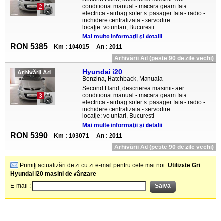
conditionat manual - macara geam fata
2
electrica - airbag sofer si pasager fata - radio -
inchidere centralizata - servodire...
locaţie: voluntari, Bucuresti
Mai multe informaţii şi detalii
RON 5385
Km : 104015
An : 2011
Arhivării Ad (peste 90 de zile vechi)
Hyundai i20
Arhivării Ad
Benzina, Hatchback, Manuala
Second Hand, descrierea masinii- aer
conditionat manual - macara geam fata
3
electrica - airbag sofer si pasager fata - radio -
inchidere centralizata - servodire...
locaţie: voluntari, Bucuresti
Mai multe informaţii şi detalii
RON 5390
Km : 103071
An : 2011
Arhivării Ad (peste 90 de zile vechi)
Primiţi actualizări de zi cu zi e-mail pentru cele mai noi
Utilizate Gri
Hyundai i20 masini de vânzare
E-mail :