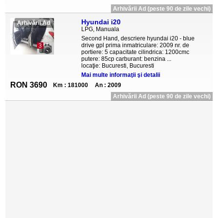
Arhivării Ad (peste 90 de zile vechi)
Hyundai i20
Arhivării Ad
LPG, Manuala
Second Hand, descriere hyundai i20 - blue
drive gpl prima inmatriculare: 2009 nr. de
3
portiere: 5 capacitate cilindrica: 1200cmc
putere: 85cp carburant: benzina ...
locaţie: Bucuresti, Bucuresti
Mai multe informaţii şi detalii
RON 3690
Km : 181000
An : 2009
Arhivării Ad (peste 90 de zile vechi)