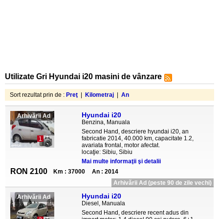
Utilizate Gri Hyundai i20 masini de vânzare
Sort rezultat prin de :
Preţ
|
Kilometraj
|
An
Hyundai i20
Arhivării Ad
Benzina, Manuala
Second Hand, descriere hyundai i20, an
fabricatie 2014, 40.000 km, capacitate 1.2,
1
avariata frontal, motor afectat.
locaţie: Sibiu, Sibiu
Mai multe informaţii şi detalii
RON 2100
Km : 37000
An : 2014
Arhivării Ad (peste 90 de zile vechi)
Hyundai i20
Arhivării Ad
Diesel, Manuala
Second Hand, descriere recent adus din