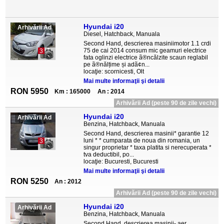
Hyundai i20
Arhivării Ad
Diesel, Hatchback, Manuala
Second Hand, descrierea masiniimotor 1.1 crdi
75 de cai 2014 consum mic geamuri electrice
3
fata oglinzi electrice ã®ncălzite scaun reglabil
pe ã®nălțime și adã¢n...
locaţie: scornicesti, Olt
Mai multe informaţii şi detalii
RON 5950
Km : 165000
An : 2014
Arhivării Ad (peste 90 de zile vechi)
Hyundai i20
Arhivării Ad
Benzina, Hatchback, Manuala
Second Hand, descrierea masinii* garantie 12
luni * * cumparata de noua din romania, un
3
singur proprietar * taxa platita si nerecuperata *
tva deductibil, po...
locaţie: Bucuresti, Bucuresti
Mai multe informaţii şi detalii
RON 5250
An : 2012
Arhivării Ad (peste 90 de zile vechi)
Hyundai i20
Arhivării Ad
Benzina, Hatchback, Manuala
Second Hand, descrierea masinii- aer