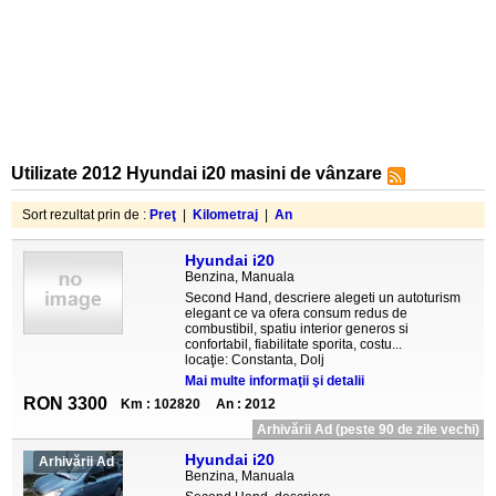
Utilizate 2012 Hyundai i20 masini de vânzare
Sort rezultat prin de :
Preţ
|
Kilometraj
|
An
Hyundai i20
Benzina, Manuala
Second Hand, descriere alegeti un autoturism
elegant ce va ofera consum redus de
combustibil, spatiu interior generos si
confortabil, fiabilitate sporita, costu...
locaţie: Constanta, Dolj
Mai multe informaţii şi detalii
RON 3300
Km : 102820
An : 2012
Arhivării Ad (peste 90 de zile vechi)
Hyundai i20
Arhivării Ad
Benzina, Manuala