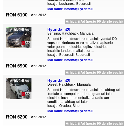
locaţie: bucharest, Bucuresti
Mai multe informaţii şi detalii
RON 6100
An : 2012
Arhivării Ad (peste 90 de zile vechi)
Hyundai i20
Arhivării Ad
Benzina, Hatchback, Manuala
Second Hand, descrierea masiniihyundai i20
vopsea exterioara maro metalizat tapiserie
3
velur geamuri electrice oglinzi electrice
incalzite jande din aliaj usor ...
locaţie: Bucuresti, Bucuresti
Mai multe informaţii şi detalii
RON 6990
An : 2012
Arhivării Ad (peste 90 de zile vechi)
Hyundai i20
Arhivării Ad
Diesel, Hatchback, Manuala
Second Hand, descrierea masiniiabs airbag-uri
frontale cd computer de bord geamuri fata
3
electrice inchidere centralizata radio aer
conditionat airbag-uri later...
locaţie: Oradea, Bihor
Mai multe informaţii şi detalii
RON 6290
An : 2012
Arhivării Ad (peste 90 de zile vechi)