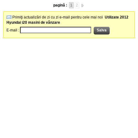
pagină :
1
2
Primiţi actualizări de zi cu zi e-mail pentru cele mai noi
Utilizate 2012
Hyundai i20 masini de vânzare
E-mail :