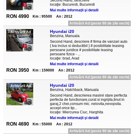
Second Hand, descriere
locaţie: Bucuresti, Bucuresti
3
Mai multe informaţii şi detalii
RON 4990
Km : 95500
An : 2012
Arhivării Ad (peste 90 de zile vechi)
Hyundai i20
Arhivării Ad
Benzina, Manuala
Second Hand, descriere # firma de vanzari auto
{ tva inclus si deductibil } # posibilitate leasing
3
persoane juridice # posibilitate leasing
persoane fizice - ...
locaţie: brad, Arad
Mai multe informaţii şi detalii
RON 3950
Km : 159000
An : 2012
Arhivării Ad (peste 90 de zile vechi)
Hyundai i20
Arhivării Ad
Benzina, Hatchback, Manuala
Second Hand, descrierea masinii stare perfecta
perfecta de functionare,curat si ingrijita,tinut in
3
garaj,2 chei,consum mic. nelovita,nevopsita.
accept orice tip...
locaţie: Miercurea Ciuc, Harghita
Mai multe informaţii şi detalii
RON 4690
Km : 55000
An : 2012
Arhivării Ad (peste 90 de zile vechi)