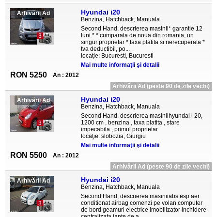
Hyundai i20
Arhivării Ad
Benzina, Hatchback, Manuala
Second Hand, descrierea masinii* garantie 12
luni * * cumparata de noua din romania, un
3
singur proprietar * taxa platita si nerecuperata *
tva deductibil, po...
locaţie: Bucuresti, Bucuresti
Mai multe informaţii şi detalii
RON 5250
An : 2012
Arhivării Ad (peste 90 de zile vechi)
Hyundai i20
Arhivării Ad
Benzina, Hatchback, Manuala
Second Hand, descrierea masiniihyundai i 20,
1200 cm , benzina , taxa platita , stare
3
impecabila , primul proprietar
locaţie: slobozia, Giurgiu
Mai multe informaţii şi detalii
RON 5500
An : 2012
Arhivării Ad (peste 90 de zile vechi)
Hyundai i20
Arhivării Ad
Benzina, Hatchback, Manuala
Second Hand, descrierea masiniiabs esp aer
conditionat airbag comenzi pe volan computer
3
de bord geamuri electrice imobilizator inchidere
centralizata jante de a...