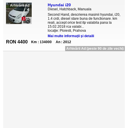
Hyundai i20
Arhivării Ad
Diesel, Hatchback, Manuala
Second Hand, descrierea masinii hyundai, i20,
1.4 crdi, diesel stare buna de functionare. km
3
reali, accept orice test itp valabila pana la
15.02.2018 rca valabi...
locaţie: Ploiesti, Prahova
Mai multe informaţii şi detalii
RON 4400
Km : 134000
An : 2012
Arhivării Ad (peste 90 de zile vechi)